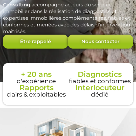
Consulting
accompagne acteurs du secteur
immobilier dans la réalisation de diagnostics et
expertises immobilières complémentaires, fiables et
conformes et menées avec des délais d’intervention
maîtrisés.
Être rappelé
Nous contacter
+ 20 ans
Diagnostics
d'expérience
fiables et conformes
Rapports
Interlocuteur
clairs & exploitables
dédié