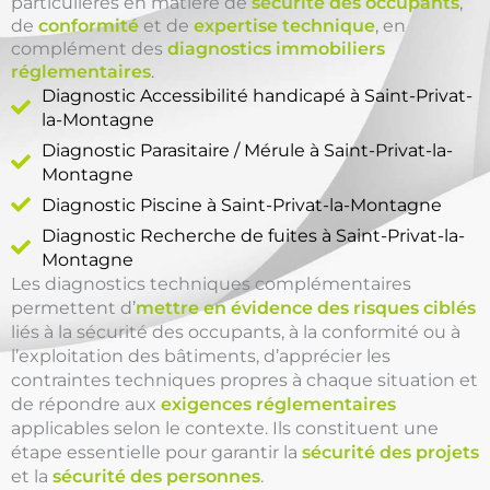
particulières en matière de
sécurité des occupants
,
de
conformité
et de
expertise technique
, en
complément des
diagnostics immobiliers
réglementaires
.
Diagnostic Accessibilité handicapé à Saint-Privat-
la-Montagne
Diagnostic Parasitaire / Mérule à Saint-Privat-la-
Montagne
Diagnostic Piscine à Saint-Privat-la-Montagne
Diagnostic Recherche de fuites à Saint-Privat-la-
Montagne
Les diagnostics techniques complémentaires
permettent d’
mettre en évidence des risques ciblés
liés à la sécurité des occupants, à la conformité ou à
l’exploitation des bâtiments, d’apprécier les
contraintes techniques propres à chaque situation et
de répondre aux
exigences réglementaires
applicables selon le contexte. Ils constituent une
étape essentielle pour garantir la
sécurité des projets
et la
sécurité des personnes
.