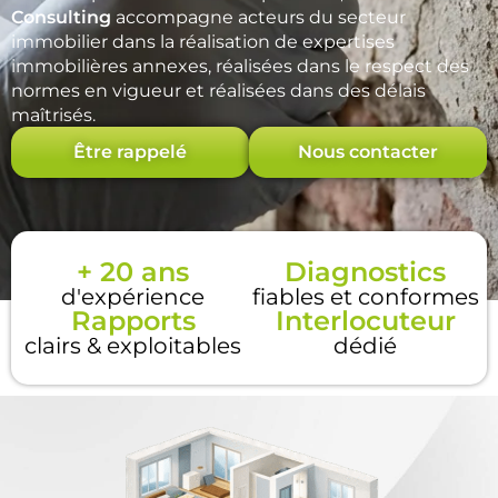
Consulting
accompagne acteurs du secteur
immobilier dans la réalisation de expertises
immobilières annexes, réalisées dans le respect des
normes en vigueur et réalisées dans des délais
maîtrisés.
Être rappelé
Nous contacter
+ 20 ans
Diagnostics
d'expérience
fiables et conformes
Rapports
Interlocuteur
clairs & exploitables
dédié