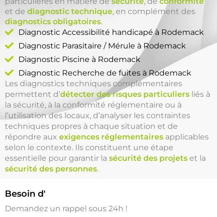
particulières en matière de
sécurité
, de
conformité
et de
diagnostic technique
, en complément des
diagnostics obligatoires
.
Diagnostic Accessibilité handicapé à Rodemack
Diagnostic Parasitaire / Mérule à Rodemack
Diagnostic Piscine à Rodemack
Diagnostic Recherche de fuites à Rodemack
Les diagnostics techniques complémentaires
permettent d’
détecter des risques particuliers
liés à
la sécurité, à la conformité réglementaire ou à
l’utilisation des locaux, d’analyser les contraintes
techniques propres à chaque situation et de
répondre aux
exigences réglementaires
applicables
selon le contexte. Ils constituent une étape
essentielle pour garantir la
sécurité des projets
et la
sécurité des personnes
.
Besoin d'
un Diagnostic Piscine
Demandez un rappel sous 24h !