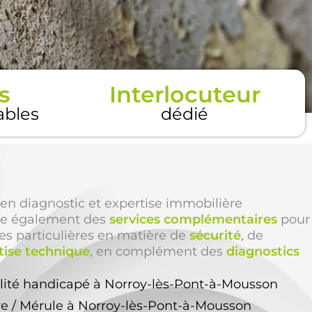
s
Interlocuteur
tables
dédié
en diagnostic et expertise immobilière
e également des
services complémentaires
pour
es particulières en matière de
sécurité
, de
tise technique
, en complément des
diagnostics
ilité handicapé à Norroy-lès-Pont-à-Mousson
re / Mérule à Norroy-lès-Pont-à-Mousson