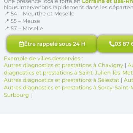
Une présence locale forte en
Lorraine et Bas-Rh
Nous intervenons rapidement dans les départe
📍 54 – Meurthe et Moselle
📍 55 – Meuse
📍 57 – Moselle
Être rappelé sous 24 H
03 87 
Exemple de villes desservies :
Autres diagnostics et prestations à Chavigny
|
A
diagnostics et prestations à Saint-Julien-lès-Met
Autres diagnostics et prestations à Sélestat
|
Aut
Autres diagnostics et prestations à Sorcy-Saint-
Surbourg
|