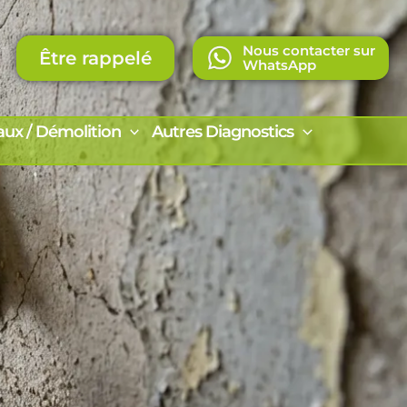
Nous contacter sur
Être rappelé
WhatsApp
aux / Démolition
Autres Diagnostics