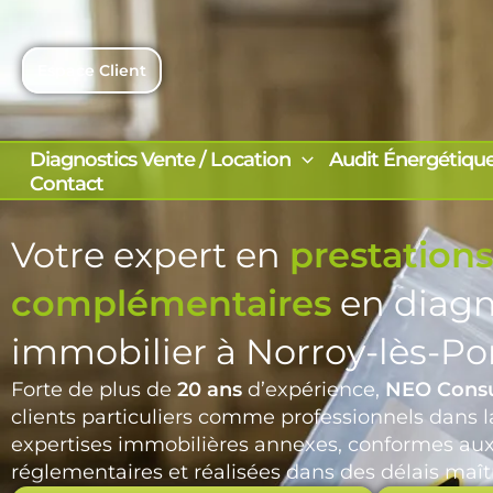
Aller
au
contenu
Espace Client
Diagnostics Vente / Location
Audit Énergétiqu
Contact
Votre expert en
prestations
complémentaires
en diagn
immobilier à Norroy-lès-P
Forte de plus de
20 ans
d’expérience,
NEO Consu
clients particuliers comme professionnels dans la
expertises immobilières annexes, conformes au
réglementaires et réalisées dans des délais maîtr