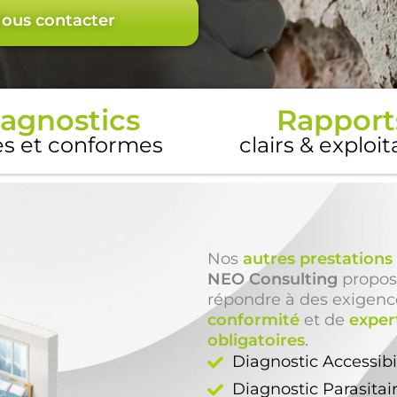
ous contacter
agnostics
Rapport
es et conformes
clairs & exploi
Nos
autres prestations
NEO Consulting
propos
répondre à des exigenc
conformité
et de
exper
obligatoires
.
Diagnostic Accessib
Diagnostic Parasitai