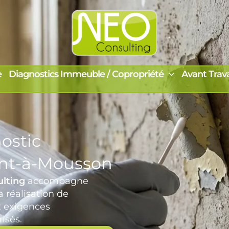
e
Diagnostics Immeuble / Copropriété
Avant Trav
ostic
ont-à-Mousson
lting
accompagne
 réalisation de
x exigences
isés.