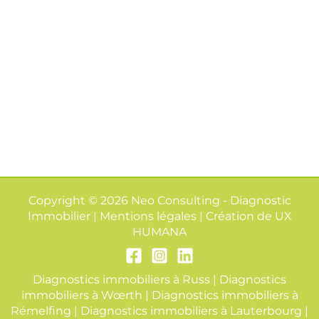
Copyright © 2026 Neo Consulting - Diagnostic
Immobilier | Mentions légales | Création de
UX
HUMANA
Diagnostics immobiliers à Russ
|
Diagnostics
immobiliers à Wœrth
|
Diagnostics immobiliers à
Rémelfing
|
Diagnostics immobiliers à Lauterbourg
|