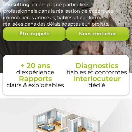
Consulting
accompagne particuliers et
professionnels dans la réalisation de expertises
immobilières annexes, fiables et conformes et
réalisées dans des délais adaptés aux projets.
Être rappelé
Nous contacter
+ 20 ans
Diagnostics
d'expérience
fiables et conformes
Rapports
Interlocuteur
clairs & exploitables
dédié