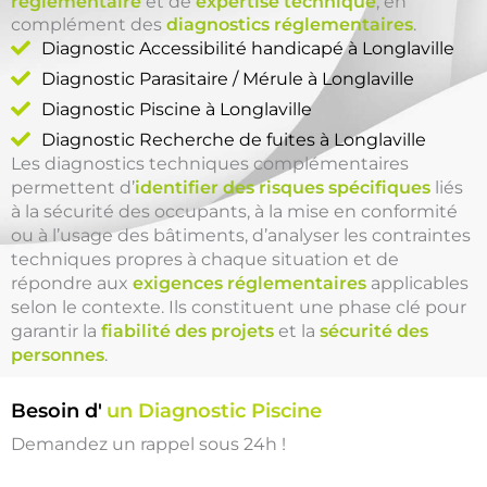
réglementaire
et de
expertise technique
, en
complément des
diagnostics réglementaires
.
Diagnostic Accessibilité handicapé à Longlaville
Diagnostic Parasitaire / Mérule à Longlaville
Diagnostic Piscine à Longlaville
Diagnostic Recherche de fuites à Longlaville
Les diagnostics techniques complémentaires
permettent d’
identifier des risques spécifiques
liés
à la sécurité des occupants, à la mise en conformité
ou à l’usage des bâtiments, d’analyser les contraintes
techniques propres à chaque situation et de
répondre aux
exigences réglementaires
applicables
selon le contexte. Ils constituent une phase clé pour
garantir la
fiabilité des projets
et la
sécurité des
personnes
.
Besoin d'
un Diagnostic Piscine
Demandez un rappel sous 24h !