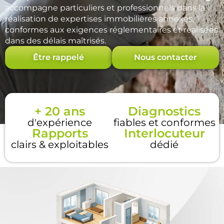
accompagne particuliers et professionnels dans la
réalisation de expertises immobilières annexes,
conformes aux exigences réglementaires et réalisées
dans des délais maîtrisés.
Être rappelé
Nous contacter
+ 20 ans
Diagnostics
d'expérience
fiables et conformes
Rapports
Interlocuteur
clairs & exploitables
dédié