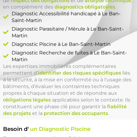
de
respect des obligations
et de
analyse technique
,
en complément des
diagnostics obligatoires
.
Diagnostic Accessibilité handicapé à Le Ban-
Saint-Martin
Diagnostic Parasitaire / Mérule à Le Ban-Saint-
Martin
Diagnostic Piscine à Le Ban-Saint-Martin
Diagnostic Recherche de fuites à Le Ban-Saint-
Martin
Les expertises immobilières complémentaires
permettent d’
identifier des risques spécifiques
liés
à la sécurité, à la mise en conformité ou à l’usage des
bâtiments, d’évaluer les contraintes techniques
propres à chaque situation et de répondre aux
obligations légales
applicables selon le contexte. Ils
constituent une phase clé pour garantir la
fiabilité
des projets
et la
protection des occupants
.
Besoin d'
un Diagnostic Piscine