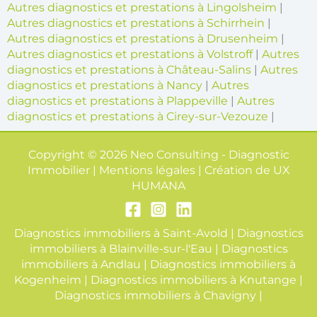
Autres diagnostics et prestations à Lingolsheim
|
Autres diagnostics et prestations à Schirrhein
|
Autres diagnostics et prestations à Drusenheim
|
Autres diagnostics et prestations à Volstroff
|
Autres
diagnostics et prestations à Château-Salins
|
Autres
diagnostics et prestations à Nancy
|
Autres
diagnostics et prestations à Plappeville
|
Autres
diagnostics et prestations à Cirey-sur-Vezouze
|
Copyright © 2026 Neo Consulting - Diagnostic
Immobilier | Mentions légales | Création de
UX
HUMANA
Diagnostics immobiliers à Saint-Avold
|
Diagnostics
immobiliers à Blainville-sur-l'Eau
|
Diagnostics
immobiliers à Andlau
|
Diagnostics immobiliers à
Kogenheim
|
Diagnostics immobiliers à Knutange
|
Diagnostics immobiliers à Chavigny
|