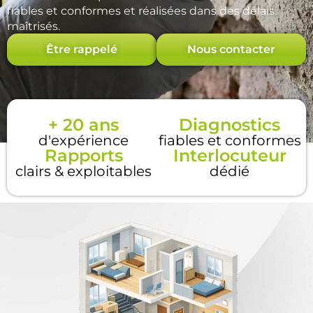
fiables et conformes et réalisées dans des délais
maîtrisés.
Être rappelé
Nous contacter
+ 20 ans
Diagnostics
d'expérience
fiables et conformes
Rapports
Interlocuteur
clairs & exploitables
dédié