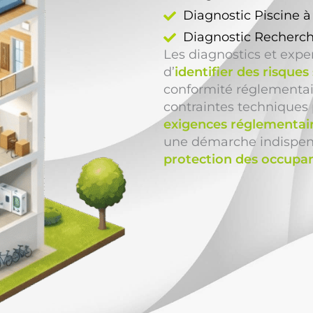
Diagnostic Piscine 
Diagnostic Recherch
Les diagnostics et exp
d’
identifier des risques
conformité réglementaire
contraintes techniques 
exigences réglementai
une démarche indispens
protection des occupa