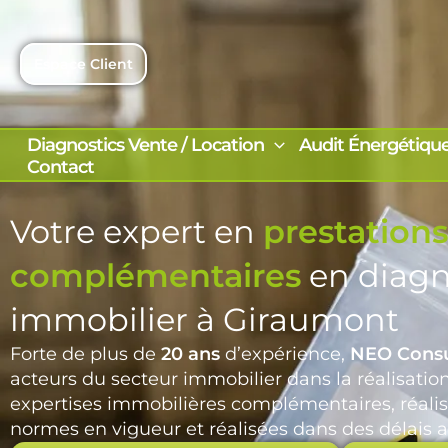
Aller
au
contenu
Espace Client
Diagnostics Vente / Location
Audit Énergétiqu
Contact
Votre expert en
prestations
complémentaires
en diagn
immobilier à Giraumont
Forte de plus de
20 ans
d’expérience,
NEO Consu
acteurs du secteur immobilier dans la réalisatio
expertises immobilières complémentaires, réalis
normes en vigueur et réalisées dans des délais a