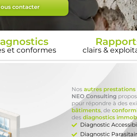
ous contacter
agnostics
Rapport
es et conformes
clairs & exploi
Nos
autres prestations
NEO Consulting
propos
pour répondre à des ex
bâtiments
, de
conform
des
diagnostics immobi
Diagnostic Accessib
Diagnostic Parasitai