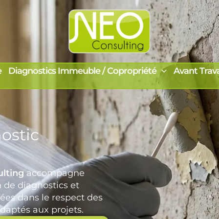
e
Diagnostics Immeuble / Copropriété
Avant Trav
ostic
lting
accompagne
n de diagnostics et
ées dans le respect des
daptés aux projets.