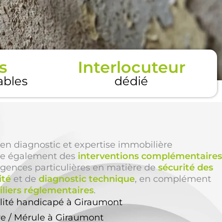
s
Interlocuteur
tables
dédié
en diagnostic et expertise immobilière
e également des
interventions complémentaires
igences particulières en matière de
sécurité des
ité
et de
diagnostic technique
, en complément
liers réglementaires
.
ilité handicapé à Giraumont
re / Mérule à Giraumont