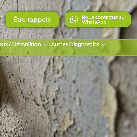
Nous contacter sur
Être rappelé
WhatsApp
aux / Démolition
Autres Diagnostics