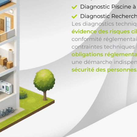
Diagnostic Piscine 
Diagnostic Recherch
Les diagnostics techni
évidence des risques ci
conformité réglementaire
contraintes techniques 
obligations réglementa
une démarche indispens
sécurité des personnes