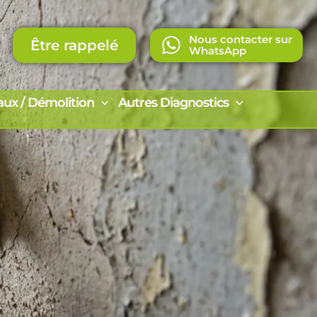
Nous contacter sur
Être rappelé
WhatsApp
aux / Démolition
Autres Diagnostics