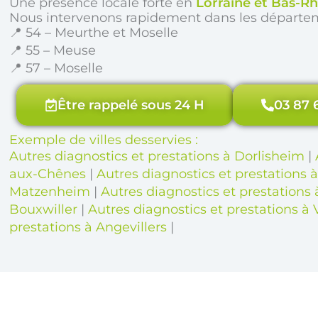
Une présence locale forte en
Lorraine et Bas-Rh
Nous intervenons rapidement dans les départe
📍 54 – Meurthe et Moselle
📍 55 – Meuse
📍 57 – Moselle
Être rappelé sous 24 H
03 87 
Exemple de villes desservies :
Autres diagnostics et prestations à Dorlisheim
|
aux-Chênes
|
Autres diagnostics et prestations 
Matzenheim
|
Autres diagnostics et prestations
Bouxwiller
|
Autres diagnostics et prestations à 
prestations à Angevillers
|