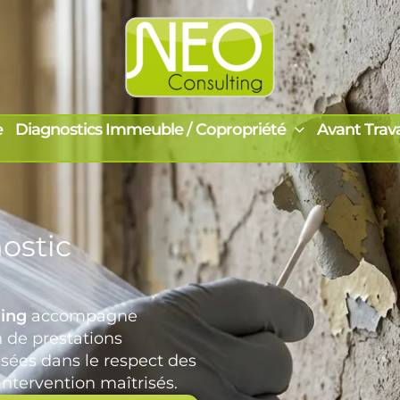
e
Diagnostics Immeuble / Copropriété
Avant Trav
ostic
ing
accompagne
n de prestations
sées dans le respect des
ntervention maîtrisés.