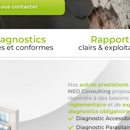
ous contacter
agnostics
Rapport
es et conformes
clairs & exploi
Nos
autres prestations
NEO Consulting
propos
répondre à des besoins
réglementaire
et de
ex
diagnostics obligatoire
Diagnostic Accessib
Diagnostic Parasitai