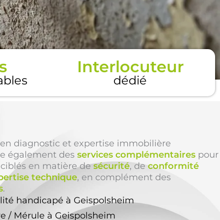
s
Interlocuteur
tables
dédié
en diagnostic et expertise immobilière
e également des
services complémentaires
pour
 ciblés en matière de
sécurité
, de
conformité
pertise technique
, en complément des
s
.
ilité handicapé à Geispolsheim
re / Mérule à Geispolsheim