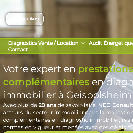
Aller
au
contenu
Espace Client
Diagnostics Vente / Location
Audit Énergétiqu
Contact
Votre expert en
prestations
complémentaires
en diagn
immobilier à Geispolsheim
Avec plus de
20 ans
de savoir-faire,
NEO Consult
acteurs du secteur immobilier dans la réalisatio
complémentaires en diagnostic immobilier, réali
normes en vigueur et menées avec des délais d’i