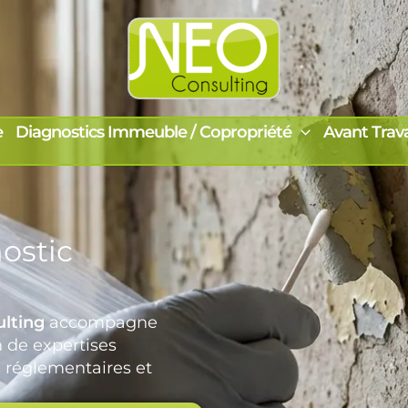
e
Diagnostics Immeuble / Copropriété
Avant Trav
ostic
lting
accompagne
n de expertises
 réglementaires et