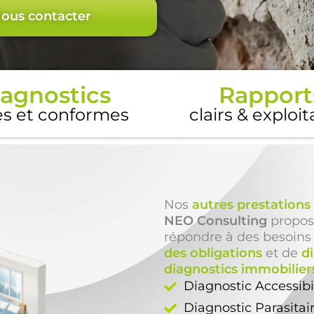
ous contacter
agnostics
Rapport
es et conformes
clairs & exploi
Nos
autres prestations
NEO Consulting
propos
répondre à des besoins
des obligations
et de
d
diagnostics immobilier
Diagnostic Accessib
Diagnostic Parasitai