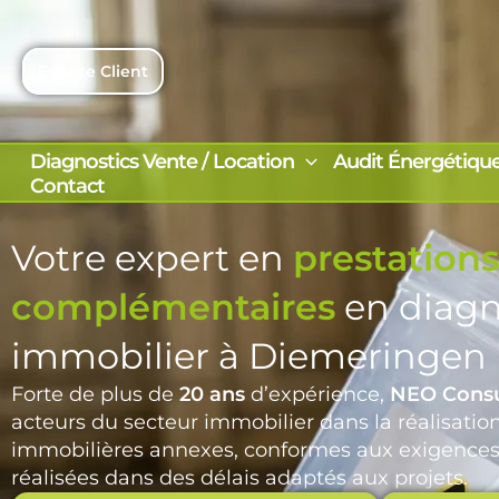
Aller
au
contenu
Espace Client
Diagnostics Vente / Location
Audit Énergétiqu
Contact
Votre expert en
prestations
complémentaires
en diagn
immobilier à Diemeringen
Forte de plus de
20 ans
d’expérience,
NEO Consu
acteurs du secteur immobilier dans la réalisatio
immobilières annexes, conformes aux exigences
réalisées dans des délais adaptés aux projets.