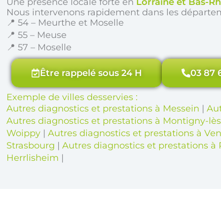
Une présence locale forte en
Lorraine et Bas-Rh
Nous intervenons rapidement dans les départe
📍 54 – Meurthe et Moselle
📍 55 – Meuse
📍 57 – Moselle
Être rappelé sous 24 H
03 87 
Exemple de villes desservies :
Autres diagnostics et prestations à Messein
|
Aut
Autres diagnostics et prestations à Montigny-lè
Woippy
|
Autres diagnostics et prestations à V
Strasbourg
|
Autres diagnostics et prestations 
Herrlisheim
|