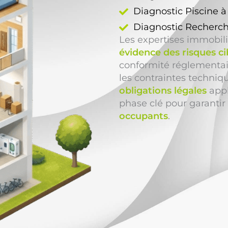
Diagnostic Piscine 
Diagnostic Recherch
Les expertises immobil
évidence des risques ci
conformité réglementair
les contraintes techniq
obligations légales
appl
phase clé pour garantir
occupants
.