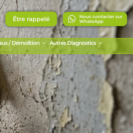
Nous contacter sur
Être rappelé
WhatsApp
aux / Démolition
Autres Diagnostics