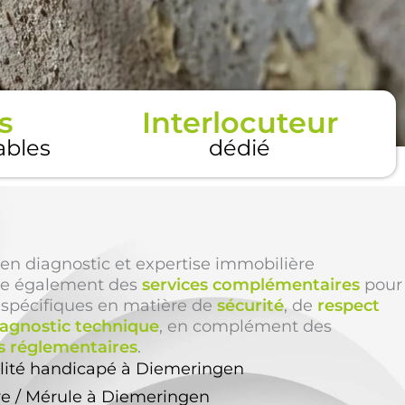
s
Interlocuteur
tables
dédié
en diagnostic et expertise immobilière
e également des
services complémentaires
pour
 spécifiques en matière de
sécurité
, de
respect
iagnostic technique
, en complément des
s réglementaires
.
ilité handicapé à Diemeringen
re / Mérule à Diemeringen