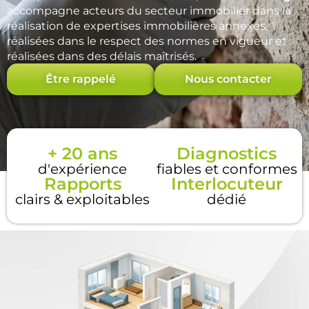
accompagne acteurs du secteur immobilier dans la
réalisation de expertises immobilières annexes,
réalisées dans le respect des normes en vigueur et
réalisées dans des délais maîtrisés.
Être rappelé
Nous contacter
+ 20 ans
Diagnostics
d'expérience
fiables et conformes
Rapports
Interlocuteur
clairs & exploitables
dédié