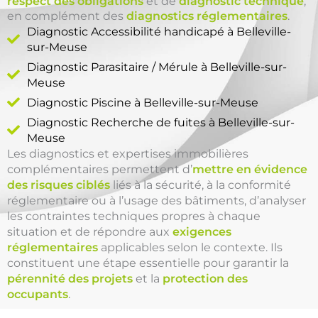
respect des obligations
et de
diagnostic technique
,
en complément des
diagnostics réglementaires
.
Diagnostic Accessibilité handicapé à Belleville-
sur-Meuse
Diagnostic Parasitaire / Mérule à Belleville-sur-
Meuse
Diagnostic Piscine à Belleville-sur-Meuse
Diagnostic Recherche de fuites à Belleville-sur-
Meuse
Les diagnostics et expertises immobilières
complémentaires permettent d’
mettre en évidence
des risques ciblés
liés à la sécurité, à la conformité
réglementaire ou à l’usage des bâtiments, d’analyser
les contraintes techniques propres à chaque
situation et de répondre aux
exigences
réglementaires
applicables selon le contexte. Ils
constituent une étape essentielle pour garantir la
pérennité des projets
et la
protection des
occupants
.