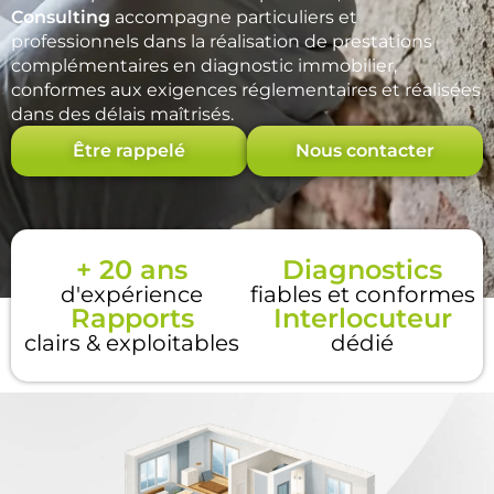
Consulting
accompagne particuliers et
professionnels dans la réalisation de prestations
complémentaires en diagnostic immobilier,
conformes aux exigences réglementaires et réalisées
dans des délais maîtrisés.
Être rappelé
Nous contacter
+ 20 ans
Diagnostics
d'expérience
fiables et conformes
Rapports
Interlocuteur
clairs & exploitables
dédié