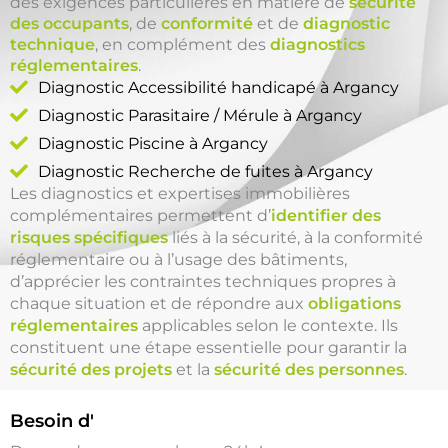
des exigences particulières en matière de
sécurité
des occupants
, de
conformité
et de
diagnostic
technique
, en complément des
diagnostics
réglementaires
.
Diagnostic Accessibilité handicapé à Argancy
Diagnostic Parasitaire / Mérule à Argancy
Diagnostic Piscine à Argancy
Diagnostic Recherche de fuites à Argancy
Les diagnostics et expertises immobilières
complémentaires permettent d’
identifier des
risques spécifiques
liés à la sécurité, à la conformité
réglementaire ou à l’usage des bâtiments,
d’apprécier les contraintes techniques propres à
chaque situation et de répondre aux
obligations
réglementaires
applicables selon le contexte. Ils
constituent une étape essentielle pour garantir la
sécurité des projets
et la
sécurité des personnes
.
un Diagnostic Piscine
Besoin d'