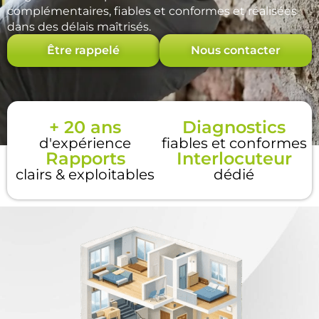
complémentaires, fiables et conformes et réalisées
dans des délais maîtrisés.
Être rappelé
Nous contacter
+ 20 ans
Diagnostics
d'expérience
fiables et conformes
Rapports
Interlocuteur
clairs & exploitables
dédié