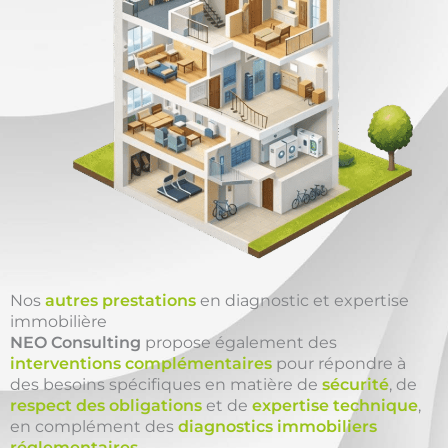
Nos
autres prestations
en diagnostic et expertise
immobilière
NEO Consulting
propose également des
interventions complémentaires
pour répondre à
des besoins spécifiques en matière de
sécurité
, de
respect des obligations
et de
expertise technique
,
en complément des
diagnostics immobiliers
réglementaires
.