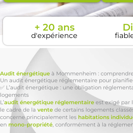
+ 20 ans
Di
d'expérience
fiabl
Audit énergétique
à Mommenheim : comprendre vos
Un audit énergétique réglementaire pour planifie
✅ L’audit énergétique : une obligation réglementa
logements
L’
audit énergétique réglementaire
est exigé par
le cadre de la
vente
de certains logements class
concerne principalement les
habitations individu
en
mono-propriété
, conformément à la réglemen