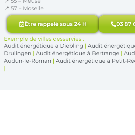
📍 55 – Meuse
📍 57 – Moselle
Être rappelé sous 24 H
03 87 
Exemple de villes desservies :
Audit énergétique à Diebling
|
Audit énergétique
Drulingen
|
Audit énergétique à Bertrange
|
Aud
Audun-le-Roman
|
Audit énergétique à Petit-R
|