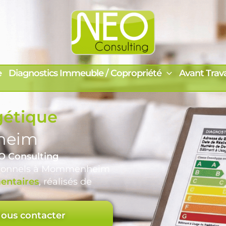
e
Diagnostics Immeuble / Copropriété
Avant Trav
gétique
heim
O Consulting
ssionnels à Mommenheim
entaires
, réalisés de
ous contacter