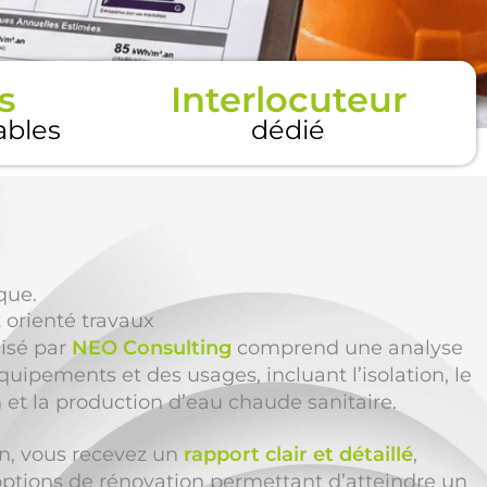
s
Interlocuteur
tables
dédié
que.
t orienté travaux
lisé par
NEO Consulting
comprend une analyse
uipements et des usages, incluant l’isolation, le
n et la production d’eau chaude sanitaire.
ion, vous recevez un
rapport clair et détaillé
,
options de rénovation permettant d’atteindre un