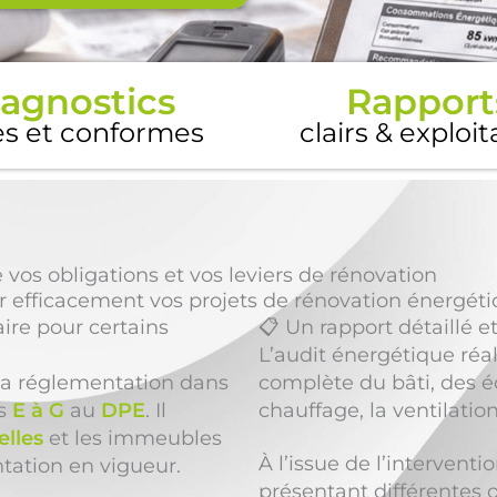
agnostics
Rapport
es et conformes
clairs & exploi
 obligations et vos leviers de rénovation
r efficacement vos projets de rénovation énergéti
ire pour certains
📋 Un rapport détaillé e
L’audit énergétique réa
 la réglementation dans
complète du bâti, des éq
és
E à G
au
DPE
. Il
chauffage, la ventilatio
elles
et les immeubles
À l’issue de l’intervent
tation en vigueur.
présentant différentes 