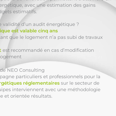
ergétique, avec une estimation des gains
gets estimatifs.
e validité d’un audit énergétique ?
ique est valable cinq ans
e tant que le logement n’a pas subi de travaux
t
est recommandé en cas d’modification
 logement
n de NEO Consulting
gne particuliers et professionnels pour la
rgétiques réglementaires
sur le secteur de
es interviennent avec une méthodologie
 et orientée résultats.