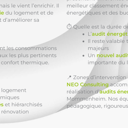
mais le vient l’enrichir. Il
meilleur classement én
ie
du logement et de
énergétiques et des bud
 d’améliorer sa
⏱️ Quelle est la durée d
L’
audit énergét
Il reste valabl
ment les consommations
majeurs
aux les plus pertinents
Un
nouvel audi
 confort thermique.
importante du
📍 Zones d’interventio
NEO Consulting
accompa
 logement
réalisation d’
audits éne
ermiques
Mommenheim. Nos équip
és
et hiérarchisés
pédagogique, rigoureuse
 rénovation