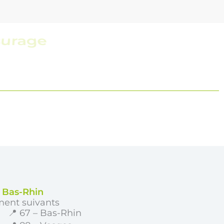
t réactive
e Bas-Rhin
ment suivants
📍 67 – Bas-Rhin