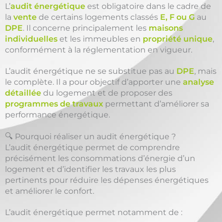
L’
audit énergétique
est obligatoire dans le cadre de
la
vente
de certains logements classés
E, F ou G
au
DPE
. Il concerne principalement les
maisons
individuelles
et les immeubles en
propriété unique
,
conformément à la réglementation en vigueur.
L’audit énergétique ne se substitue pas au
DPE
, mais
le complète. Il a pour objectif d’apporter une
analyse
détaillée
du logement et de proposer des
programmes de travaux
permettant d’améliorer sa
performance énergétique.
🔍 Pourquoi réaliser un audit énergétique ?
L’audit énergétique permet de comprendre
précisément les consommations d’énergie d’un
logement et d’identifier les travaux les plus
pertinents pour réduire les dépenses énergétiques
et améliorer le confort.
L’audit énergétique permet notamment de :