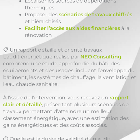
Localiser les sources de déperditions
thermiques
Proposer des
scénarios de travaux chiffrés
et hiérarchisés
Faciliter l’accès aux aides financières
à la
rénovation
📋 Un rapport détaillé et orienté travaux
L’audit énergétique réalisé par
NEO Consulting
comprend une étude approfondie du bâti, des
équipements et des usages, incluant l’enveloppe du
bâtiment, les systèmes de chauffage, la ventilation et
l’eau chaude sanitaire.
À l’issue de l’intervention, vous recevez un
rapport
clair et détaillé
, présentant plusieurs scénarios de
travaux permettant d’atteindre un meilleur
classement énergétique, avec une estimation des
gains énergétiques et des coûts associés.
⏱️ Quelle est la durée de validité d’un audit