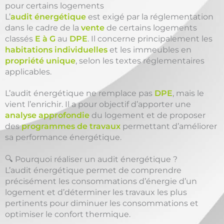
pour certains logements
L’
audit énergétique
est exigé par la réglementation
dans le cadre de la
vente
de certains logements
classés
E à G
au
DPE
. Il concerne principalement les
habitations individuelles
et les immeubles en
propriété unique
, selon les textes réglementaires
applicables.
L’audit énergétique ne remplace pas
DPE
, mais le
vient l’enrichir. Il a pour objectif d’apporter une
analyse approfondie
du logement et de proposer
des
programmes de travaux
permettant d’améliorer
sa performance énergétique.
🔍 Pourquoi réaliser un audit énergétique ?
L’audit énergétique permet de comprendre
précisément les consommations d’énergie d’un
logement et d’déterminer les travaux les plus
pertinents pour diminuer les consommations et
optimiser le confort thermique.