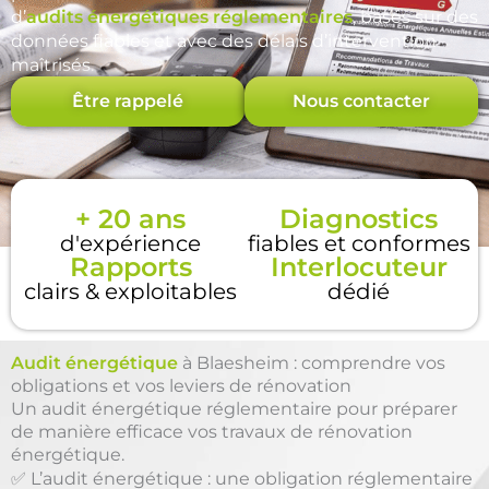
d’
audits énergétiques réglementaires
, basés sur des
données fiables et avec des délais d’intervention
maîtrisés.
Être rappelé
Nous contacter
+ 20 ans
Diagnostics
d'expérience
fiables et conformes
Rapports
Interlocuteur
clairs & exploitables
dédié
Audit énergétique
à Blaesheim : comprendre vos
obligations et vos leviers de rénovation
Un audit énergétique réglementaire pour préparer
de manière efficace vos travaux de rénovation
énergétique.
✅ L’audit énergétique : une obligation réglementaire