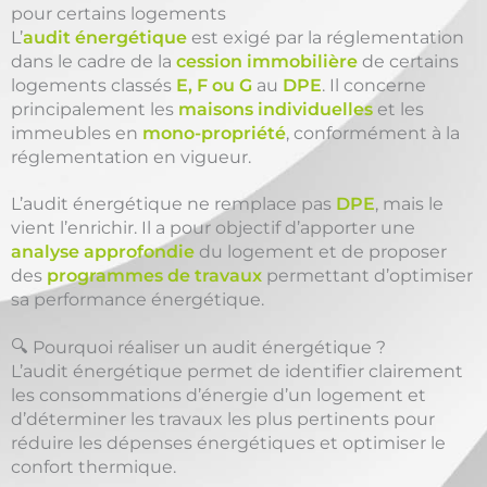
pour certains logements
L’
audit énergétique
est exigé par la réglementation
dans le cadre de la
cession immobilière
de certains
logements classés
E, F ou G
au
DPE
. Il concerne
principalement les
maisons individuelles
et les
immeubles en
mono-propriété
, conformément à la
réglementation en vigueur.
L’audit énergétique ne remplace pas
DPE
, mais le
vient l’enrichir. Il a pour objectif d’apporter une
analyse approfondie
du logement et de proposer
des
programmes de travaux
permettant d’optimiser
sa performance énergétique.
🔍 Pourquoi réaliser un audit énergétique ?
L’audit énergétique permet de identifier clairement
les consommations d’énergie d’un logement et
d’déterminer les travaux les plus pertinents pour
réduire les dépenses énergétiques et optimiser le
confort thermique.