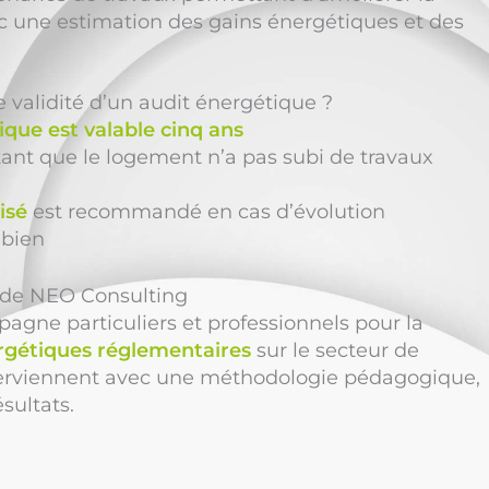
c une estimation des gains énergétiques et des
e validité d’un audit énergétique ?
ique est valable cinq ans
e tant que le logement n’a pas subi de travaux
isé
est recommandé en cas d’évolution
 bien
n de NEO Consulting
gne particuliers et professionnels pour la
rgétiques réglementaires
sur le secteur de
terviennent avec une méthodologie pédagogique,
sultats.