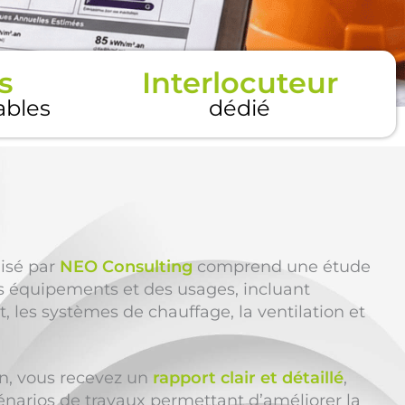
s
Interlocuteur
tables
dédié
lisé par
NEO Consulting
comprend une étude
s équipements et des usages, incluant
, les systèmes de chauffage, la ventilation et
ion, vous recevez un
rapport clair et détaillé
,
énarios de travaux permettant d’améliorer la