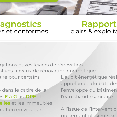
agnostics
Rapport
es et conformes
clairs & exploi
ations et vos leviers de rénovation
nt vos travaux de rénovation énergétique.
ire pour certains
L’audit énergétique réa
approfondie du bâti, de
e dans le cadre de la
l’enveloppe du bâtiment
és
E à G
au
DPE
. Il
l’eau chaude sanitaire.
elles
et les immeubles
À l’issue de l’intervent
tation en vigueur.
présentant plusieurs sc