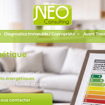
e
Diagnostics Immeuble / Copropriété
Avant Trav
gétique
ne particuliers et
its énergétiques
données fiables et dans
ous contacter