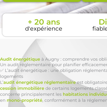
+ 20 ans
Di
d'expérience
fiabl
Audit énergétique
à Augny : comprendre vos oblig
Un audit réglementaire pour planifier efficaceme
✅ L’audit énergétique : une obligation réglementa
logements
L’
audit énergétique réglementaire
est obligatoir
cession immobilière
de certains logements class
concerne principalement les
habitations individu
en
mono-propriété
, conformément à la réglemen