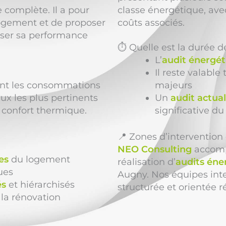
e complète. Il a pour
classe énergétique, ave
ogement et de proposer
coûts associés.
ser sa performance
⏱️ Quelle est la durée d
L’
audit énergét
Il reste valabl
ment les consommations
majeurs
ux les plus pertinents
Un
audit actual
 confort thermique.
significative du
📍 Zones d’interventio
NEO Consulting
accompa
es
du logement
réalisation d’
audits éne
ues
Augny. Nos équipes in
és
et hiérarchisés
structurée et orientée ré
la rénovation