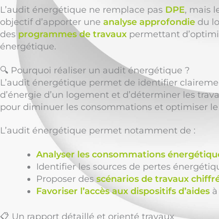
L’audit énergétique ne remplace pas
DPE
, mais l
objectif d’apporter une
analyse approfondie
du l
des
programmes de travaux
permettant d’optimi
énergétique.
🔍 Pourquoi réaliser un audit énergétique ?
L’audit énergétique permet de identifier claire
d’énergie d’un logement et d’déterminer les trava
pour diminuer les consommations et optimiser le
L’audit énergétique permet notamment de :
Analyser les consommations énergétiqu
Identifier les sources de pertes énergétiq
Proposer des
scénarios de travaux chiffr
Favoriser l’accès aux dispositifs d’aides
à 
📋 Un rapport détaillé et orienté travaux