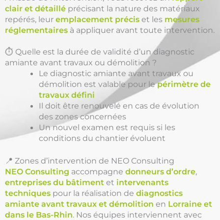
clair et détaillé
précisant la nature des matériaux
repérés, leur
emplacement précis
et les
mesures
réglementaires
à appliquer avant toute intervention.
⏱️ Quelle est la durée de validité d’un diagnostic
amiante avant travaux ou démolition ?
Le diagnostic amiante avant travaux ou
démolition est valable pour le
périmètre de
travaux défini
Il doit être renouvelé en cas de évolution
des zones concernées
Un nouvel examen est requis si les
conditions du chantier évoluent
📍 Zones d’intervention de NEO Consulting
NEO Consulting
accompagne
donneurs d’ordre
,
entreprises du bâtiment
et
intervenants
techniques
pour la réalisation de
diagnostics
amiante avant travaux et démolition
en
Lorraine et
dans le Bas-Rhin
. Nos équipes interviennent avec