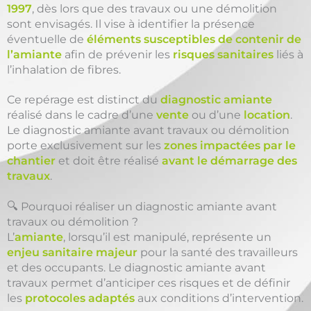
1997
, dès lors que des travaux ou une démolition
sont envisagés. Il vise à identifier la présence
éventuelle de
éléments susceptibles de contenir de
l’amiante
afin de prévenir les
risques sanitaires
liés à
l’inhalation de fibres.
Ce repérage est distinct du
diagnostic amiante
réalisé dans le cadre d’une
vente
ou d’une
location
.
Le diagnostic amiante avant travaux ou démolition
porte exclusivement sur les
zones impactées par le
chantier
et doit être réalisé
avant le démarrage des
travaux
.
🔍 Pourquoi réaliser un diagnostic amiante avant
travaux ou démolition ?
L’
amiante
, lorsqu’il est manipulé, représente un
enjeu sanitaire majeur
pour la santé des travailleurs
et des occupants. Le diagnostic amiante avant
travaux permet d’anticiper ces risques et de définir
les
protocoles adaptés
aux conditions d’intervention.