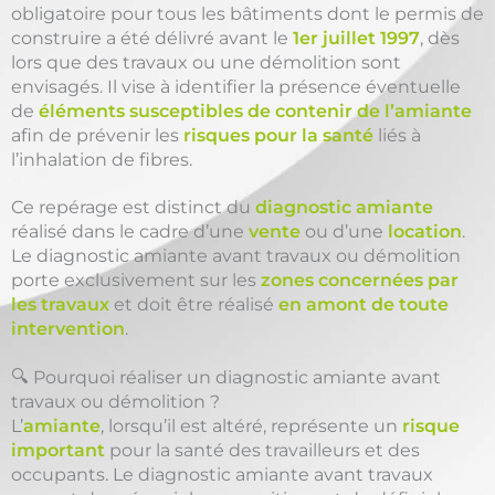
obligatoire pour tous les bâtiments dont le permis de
construire a été délivré avant le
1er juillet 1997
, dès
lors que des travaux ou une démolition sont
envisagés. Il vise à identifier la présence éventuelle
de
éléments susceptibles de contenir de l’amiante
afin de prévenir les
risques pour la santé
liés à
l’inhalation de fibres.
Ce repérage est distinct du
diagnostic amiante
réalisé dans le cadre d’une
vente
ou d’une
location
.
Le diagnostic amiante avant travaux ou démolition
porte exclusivement sur les
zones concernées par
les travaux
et doit être réalisé
en amont de toute
intervention
.
🔍 Pourquoi réaliser un diagnostic amiante avant
travaux ou démolition ?
L’
amiante
, lorsqu’il est altéré, représente un
risque
important
pour la santé des travailleurs et des
occupants. Le diagnostic amiante avant travaux