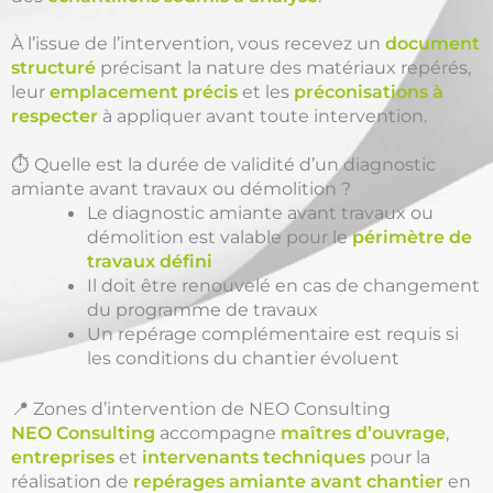
À l’issue de l’intervention, vous recevez un
document
structuré
précisant la nature des matériaux repérés,
leur
emplacement précis
et les
préconisations à
respecter
à appliquer avant toute intervention.
⏱️ Quelle est la durée de validité d’un diagnostic
amiante avant travaux ou démolition ?
Le diagnostic amiante avant travaux ou
démolition est valable pour le
périmètre de
travaux défini
Il doit être renouvelé en cas de changement
du programme de travaux
Un repérage complémentaire est requis si
les conditions du chantier évoluent
📍 Zones d’intervention de NEO Consulting
NEO Consulting
accompagne
maîtres d’ouvrage
,
entreprises
et
intervenants techniques
pour la
réalisation de
repérages amiante avant chantier
en