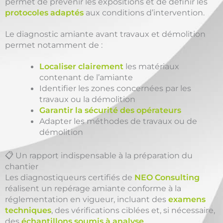
permet de prévenir les expositions et de définir les
protocoles adaptés
aux conditions d’intervention.
Le diagnostic amiante avant travaux et démolition
permet notamment de :
Localiser clairement
les matériaux
contenant de l’amiante
Identifier les zones concernées par les
travaux ou la démolition
Garantir la sécurité des opérateurs
Adapter les méthodes de travaux ou de
démolition
📋 Un rapport indispensable à la préparation du
chantier
Les diagnostiqueurs certifiés de
NEO Consulting
réalisent un repérage amiante conforme à la
réglementation en vigueur, incluant des
examens
techniques
, des vérifications ciblées et, si nécessaire,
des
échantillons soumis à analyse
.