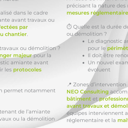
précisant la nature des
alisé dans le cadre
mesures réglementaire
ante avant travaux ou
⏱️ Quelle est la durée d
fectées par
ou démolition ?
u chantier
.
Le diagnostic a
 travaux ou démolition ?
pour le
périmèt
nger majeur
pour la
Il doit être re
ostic amiante avant
Un nouvel exame
ir les
protocoles
évoluent
📍 Zones d’interventio
ion permet notamment
NEO Consulting
accom
bâtiment
et
profession
avant travaux et démol
tenant de l’amiante
équipes interviennent 
avaux ou la démolition
réglementaire et la
maît