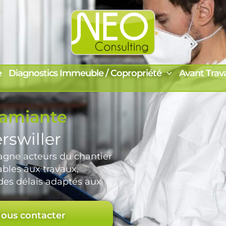
e
Diagnostics Immeuble / Copropriété
Avant Trav
 amiante
rswiller
ne acteurs du chantier
ables aux travaux,
 des délais adaptés aux
ous contacter