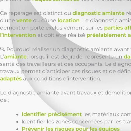
Ce repérage est distinct du
diagnostic amiante
ré
d’une
vente
ou d’une
location
. Le diagnostic ami
démolition porte exclusivement sur les
parties af
l’intervention
et doit être réalisé
préalablement a
🔍 Pourquoi réaliser un diagnostic amiante avant
L’
amiante
, lorsqu’il est dégradé, représente un
da
santé des travailleurs et des occupants. Le diagn
travaux permet d’anticiper ces risques et de défin
adaptés
aux conditions d’intervention.
Le diagnostic amiante avant travaux et démolit
de :
Identifier précisément
les matériaux con
Identifier les zones concernées par les tr
Prévenir les risques pour les équipes