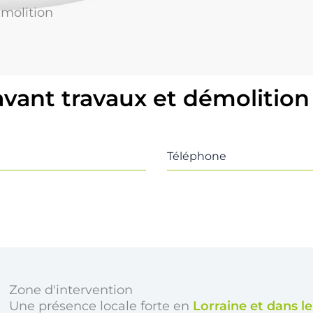
émolition
avant travaux et démolition
Téléphone
Zone d'intervention
Une présence locale forte en
Lorraine et dans l