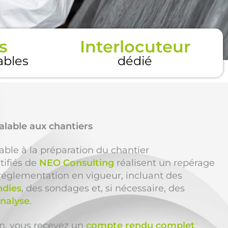
s
Interlocuteur
tables
dédié
alable aux chantiers
able à la préparation du chantier
tifiés de
NEO Consulting
réalisent un repérage
réglementation en vigueur, incluant des
ndies
, des sondages et, si nécessaire, des
analyse
.
ion, vous recevez un
compte rendu complet