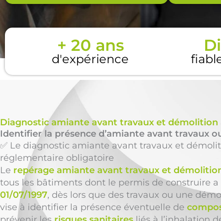
+ 20 ans
Di
d'expérience
fiabl
Diagnostic amiante avant travaux et démolition
Identifier la présence d’amiante avant travaux ou
✅ Le diagnostic amiante avant travaux et démolit
réglementaire obligatoire
Le
repérage amiante avant travaux et démolitio
tous les bâtiments dont le permis de construire a 
01/07/1997
, dès lors que des travaux ou une démol
vise à identifier la présence éventuelle de
compos
prévenir les
risques sanitaires
liés à l’inhalation d