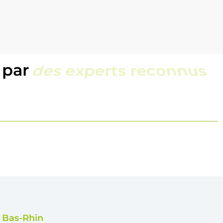
 par
une équipe locale
e Bas-Rhin