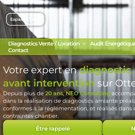
Aller
au
contenu
Espace Client
Diagnostics Vente / Location
Audit Énergétiqu
Contact
Votre expert en
diagnostic
avant intervention
sur Otte
Depuis plus de
20 ans
,
NEO Consulting
accompag
dans la réalisation de diagnostics amiante préal
conformes à la réglementation, et réalisés dans
contraintes chantier.
Être rappelé
N