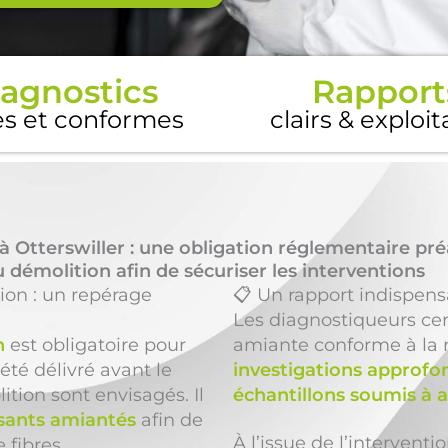
agnostics
Rapport
es et conformes
clairs & exploi
à Otterswiller : une obligation réglementaire pré
 démolition afin de sécuriser les interventions
ion : un repérage
📋 Un rapport indispens
Les diagnostiqueurs cer
n
est obligatoire pour
amiante conforme à la 
été délivré avant le
investigations approfo
ition sont envisagés. Il
échantillons soumis à 
ants amiantés
afin de
À l’issue de l’intervent
e fibres.