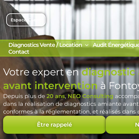
Aller
au
contenu
Espace Client
Diagnostics Vente / Location
Audit Énergétiqu
Contact
Votre expert en
diagnostic
avant intervention
à Fonto
Depuis plus de
20 ans
,
NEO Consulting
accompa
dans la réalisation de diagnostics amiante avant
conformes à la réglementation, et réalisés dans d
Être rappelé
N