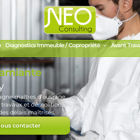
e
Diagnostics Immeuble / Copropriété
Avant Trav
 amiante
y
gne maîtres d’ouvrage
 travaux et démolition,
es délais maîtrisés.
ous contacter