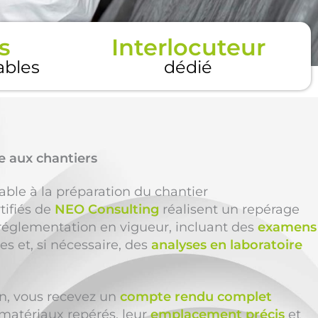
s
Interlocuteur
tables
dédié
e aux chantiers
able à la préparation du chantier
tifiés de
NEO Consulting
réalisent un repérage
réglementation en vigueur, incluant des
examens
es et, si nécessaire, des
analyses en laboratoire
ion, vous recevez un
compte rendu complet
 matériaux repérés, leur
emplacement précis
et