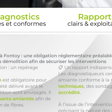
agnostics
Rapport
es et conformes
clairs & exploi
à Fontoy : une obligation réglementaire préalabl
 démolition afin de sécuriser les interventions
ion : un repérage
📋 Un rapport indispens
Les diagnostiqueurs cer
n
est obligatoire pour
amiante conforme à la 
été délivré avant le
techniques
, des sondag
ition sont envisagés. Il
accrédité
.
ants amiantés
afin de
À l’issue de l’intervent
n de fibres.
précisant la nature des