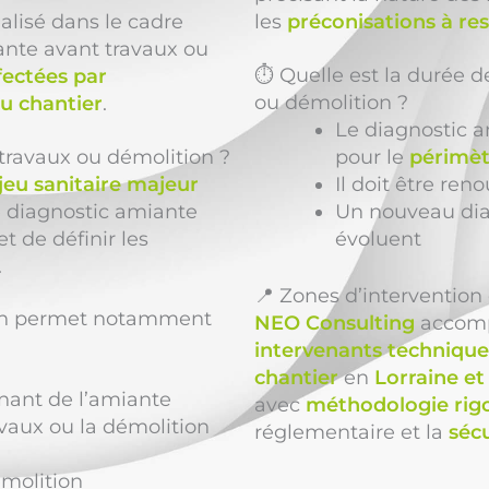
alisé dans le cadre
les
préconisations à re
ante avant travaux ou
⏱️ Quelle est la durée d
fectées par
ou démolition ?
u chantier
.
Le diagnostic a
 travaux ou démolition ?
pour le
périmèt
jeu sanitaire majeur
Il doit être re
Le diagnostic amiante
Un nouveau diag
t de définir les
évoluent
.
📍 Zones d’interventio
ion permet notamment
NEO Consulting
accom
intervenants technique
chantier
en
Lorraine et
nant de l’amiante
avec
méthodologie rig
avaux ou la démolition
réglementaire et la
sécu
émolition