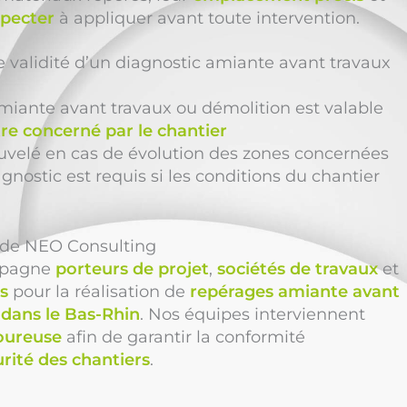
specter
à appliquer avant toute intervention.
e validité d’un diagnostic amiante avant travaux
miante avant travaux ou démolition est valable
re concerné par le chantier
nouvelé en cas de évolution des zones concernées
nostic est requis si les conditions du chantier
n de NEO Consulting
pagne
porteurs de projet
,
sociétés de travaux
et
s
pour la réalisation de
repérages amiante avant
 dans le Bas-Rhin
. Nos équipes interviennent
oureuse
afin de garantir la conformité
rité des chantiers
.