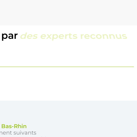
 par
une équipe locale
e Bas-Rhin
ment suivants