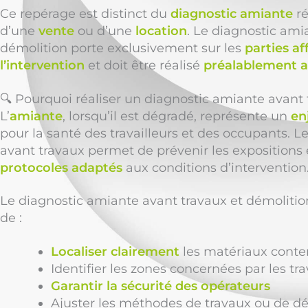
Ce repérage est distinct du
diagnostic amiante
ré
d’une
vente
ou d’une
location
. Le diagnostic ami
démolition porte exclusivement sur les
parties af
l’intervention
et doit être réalisé
préalablement a
🔍 Pourquoi réaliser un diagnostic amiante avant
L’
amiante
, lorsqu’il est dégradé, représente un
en
pour la santé des travailleurs et des occupants. 
avant travaux permet de prévenir les expositions e
protocoles adaptés
aux conditions d’intervention
Le diagnostic amiante avant travaux et démolit
de :
Localiser clairement
les matériaux conte
Identifier les zones concernées par les tr
Garantir la sécurité des opérateurs
Ajuster les méthodes de travaux ou de d