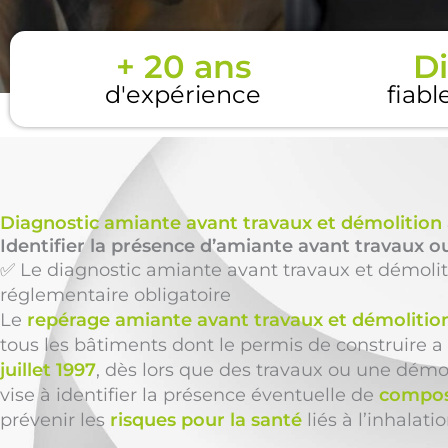
+ 20 ans
Di
d'expérience
fiabl
Diagnostic amiante avant travaux et démolition
Identifier la présence d’amiante avant travaux ou
✅ Le diagnostic amiante avant travaux et démolit
réglementaire obligatoire
Le
repérage amiante avant travaux et démolitio
tous les bâtiments dont le permis de construire a 
juillet 1997
, dès lors que des travaux ou une démol
vise à identifier la présence éventuelle de
compos
prévenir les
risques pour la santé
liés à l’inhalatio