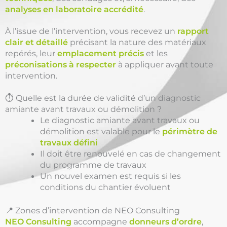
analyses en laboratoire accrédité
.
À l’issue de l’intervention, vous recevez un
rapport
clair et détaillé
précisant la nature des matériaux
repérés, leur
emplacement précis
et les
préconisations à respecter
à appliquer avant toute
intervention.
⏱️ Quelle est la durée de validité d’un diagnostic
amiante avant travaux ou démolition ?
Le diagnostic amiante avant travaux ou
démolition est valable pour le
périmètre de
travaux défini
Il doit être renouvelé en cas de changement
du programme de travaux
Un nouvel examen est requis si les
conditions du chantier évoluent
📍 Zones d’intervention de NEO Consulting
NEO Consulting
accompagne
donneurs d’ordre
,