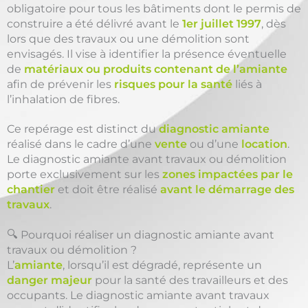
obligatoire pour tous les bâtiments dont le permis de
construire a été délivré avant le
1er juillet 1997
, dès
lors que des travaux ou une démolition sont
envisagés. Il vise à identifier la présence éventuelle
de
matériaux ou produits contenant de l’amiante
afin de prévenir les
risques pour la santé
liés à
l’inhalation de fibres.
Ce repérage est distinct du
diagnostic amiante
réalisé dans le cadre d’une
vente
ou d’une
location
.
Le diagnostic amiante avant travaux ou démolition
porte exclusivement sur les
zones impactées par le
chantier
et doit être réalisé
avant le démarrage des
travaux
.
🔍 Pourquoi réaliser un diagnostic amiante avant
travaux ou démolition ?
L’
amiante
, lorsqu’il est dégradé, représente un
danger majeur
pour la santé des travailleurs et des
occupants. Le diagnostic amiante avant travaux