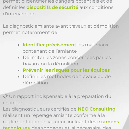
permet d’identifier les dangers potentiels et de
définir les
dispositifs de sécurité
aux conditions
d’intervention.
Le diagnostic amiante avant travaux et démolition
permet notamment de :
Identifier précisément
les matériaux
contenant de l’amiante
Délimiter les zones concernées par les
travaux ou la démolition
Prévenir les risques pour les équipes
Définir les méthodes de travaux ou de
démolition
📋 Un rapport indispensable à la préparation du
chantier
Les diagnostiqueurs certifiés de
NEO Consulting
réalisent un repérage amiante conforme à la
réglementation en vigueur, incluant des
examens
techniques
, des sondages et, si nécessaire, des