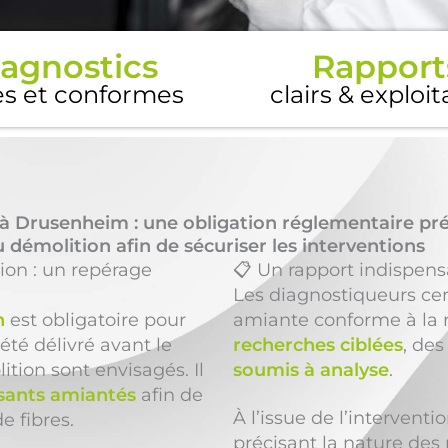
agnostics
Rapport
es et conformes
clairs & exploi
à Drusenheim : une obligation réglementaire pré
 démolition afin de sécuriser les interventions
ion : un repérage
📋 Un rapport indispens
Les diagnostiqueurs cer
n
est obligatoire pour
amiante conforme à la 
été délivré avant le
recherches ciblées
, des
ition sont envisagés. Il
soumis à analyse
.
ants amiantés
afin de
À l’issue de l’intervent
de fibres.
précisant la nature des