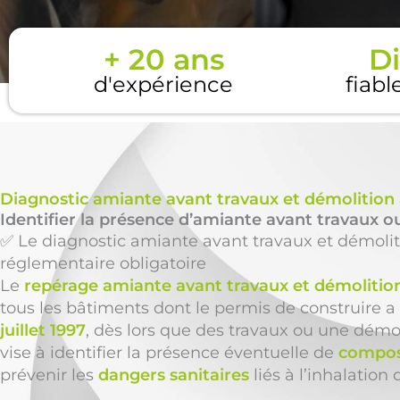
+ 20 ans
Di
d'expérience
fiabl
Diagnostic amiante avant travaux et démolition
Identifier la présence d’amiante avant travaux ou
✅ Le diagnostic amiante avant travaux et démolit
réglementaire obligatoire
Le
repérage amiante avant travaux et démolitio
tous les bâtiments dont le permis de construire a 
juillet 1997
, dès lors que des travaux ou une démol
vise à identifier la présence éventuelle de
compos
prévenir les
dangers sanitaires
liés à l’inhalation 