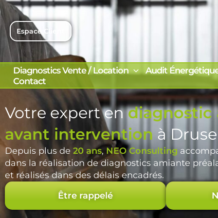
Aller
au
contenu
Espace Client
Diagnostics Vente / Location
Audit Énergétiqu
Contact
Votre expert en
diagnostic
avant intervention
à Drus
Depuis plus de
20 ans
,
NEO Consulting
accompag
dans la réalisation de diagnostics amiante préala
et réalisés dans des délais encadrés.
Être rappelé
N