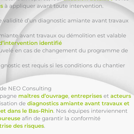
s
à appliquer avant toute intervention.
e validité d’un diagnostic amiante avant travaux
miante avant travaux ou démolition est valable
’intervention identifié
enouvelé en cas de changement du programme de
nostic est requis si les conditions du chantier
n de NEO Consulting
pagne
maîtres d’ouvrage
,
entreprises
et
acteurs
lisation de
diagnostics amiante avant travaux et
 et dans le Bas-Rhin
. Nos équipes interviennent
oureuse
afin de garantir la conformité
rise des risques
.