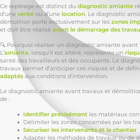
Ce repérage est distinct du
diagnostic amiante
ré
d’une
vente
ou d’une
location
. Le diagnostic ami
démolition porte exclusivement sur les
zones imp
et doit être réalisé
avant le démarrage des trava
🔍 Pourquoi réaliser un diagnostic amiante avant
L’
amiante
, lorsqu’il est altéré, représente un
risq
santé des travailleurs et des occupants. Le diagn
travaux permet d’anticiper ces risques et de défin
adaptés
aux conditions d’intervention.
Le diagnostic amiante avant travaux et démolit
de :
Identifier précisément
les matériaux con
Délimiter les zones concernées par les tr
Sécuriser les intervenants et le chantier
Adapter les méthodes de travaux ou de d