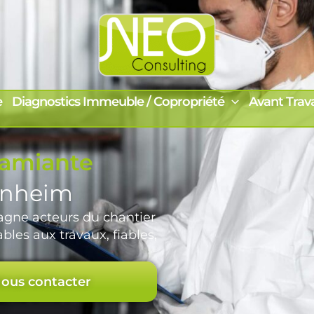
e
Diagnostics Immeuble / Copropriété
Avant Trav
 amiante
enheim
ne acteurs du chantier
bles aux travaux, fiables,
ous contacter