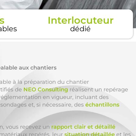
s
Interlocuteur
tables
dédié
alable aux chantiers
able à la préparation du chantier
tifiés de
NEO Consulting
réalisent un repérage
réglementation en vigueur, incluant des
 sondages et, si nécessaire, des
échantillons
ion, vous recevez un
rapport clair et détaillé
 matériaux repérés, leur
situation détaillée
et les