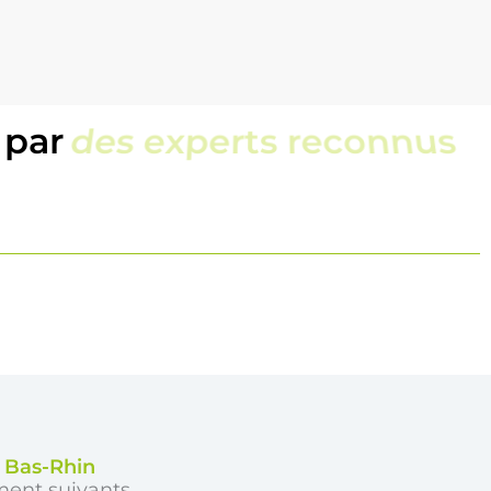
 par
une équipe locale
e Bas-Rhin
ment suivants