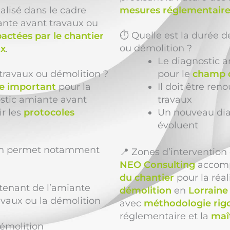
alisé dans le cadre
mesures réglementaire
ante avant travaux ou
⏱️ Quelle est la durée d
actées par le chantier
ou démolition ?
ux
.
Le diagnostic a
 travaux ou démolition ?
pour le
champ d
ue important
pour la
Il doit être r
ostic amiante avant
travaux
ir les
protocoles
Un nouveau diag
évoluent
ion permet notamment
📍 Zones d’interventio
NEO Consulting
accom
du chantier
pour la réa
tenant de l’amiante
démolition
en
Lorraine
avaux ou la démolition
avec
méthodologie rig
réglementaire et la
maît
émolition