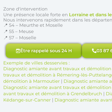
Zone d'intervention
Une présence locale forte en
Lorraine et dans l
Nous intervenons rapidement dans les départe
📍 54 – Meurthe et Moselle
📍 55 – Meuse
📍 57 – Moselle
Être rappelé sous 24 H
03 87 
Exemple de villes desservies :
Diagnostic amiante avant travaux et démolition
travaux et démolition à Rémering-lès-Puttelang
démolition à Marmoutier
|
Diagnostic amiante a
Diagnostic amiante avant travaux et démolition
avant travaux et démolition à Grendelbruch
|
Di
Kédange-sur-Canner
|
Diagnostic amiante avant