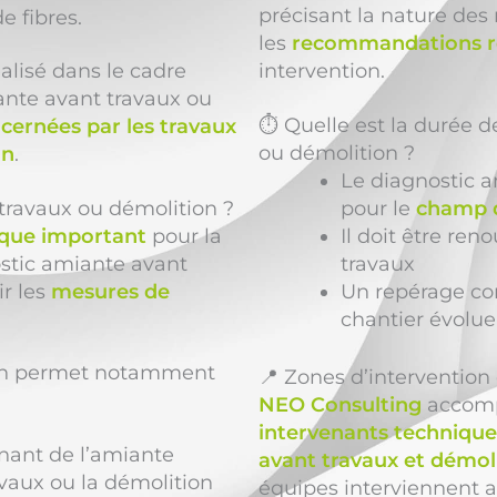
précisant la nature des
de fibres.
les
recommandations r
alisé dans le cadre
intervention.
ante avant travaux ou
⏱️ Quelle est la durée d
cernées par les travaux
ou démolition ?
on
.
Le diagnostic a
 travaux ou démolition ?
pour le
champ d
sque important
pour la
Il doit être r
ostic amiante avant
travaux
ir les
mesures de
Un repérage com
chantier évolue
ion permet notamment
📍 Zones d’interventio
NEO Consulting
accom
intervenants technique
nant de l’amiante
avant travaux et démol
avaux ou la démolition
équipes interviennent 