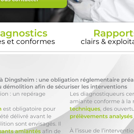
agnostics
Rapport
es et conformes
clairs & exploi
à Dingsheim : une obligation réglementaire préa
 démolition afin de sécuriser les interventions
ion : un repérage
Les diagnostiqueurs cer
amiante conforme à la 
n
est obligatoire pour
techniques
, des ouvertu
été délivré avant le
prélèvements analysés 
ition sont envisagés. Il
À l’issue de l’intervent
ants amiantés
afin de