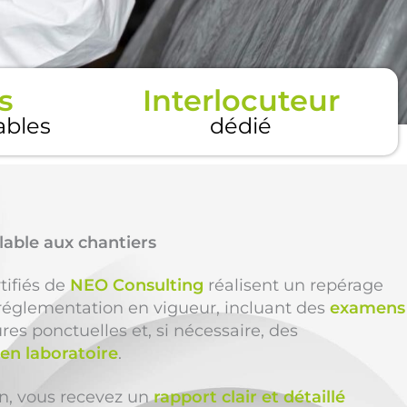
s
Interlocuteur
tables
dédié
lable aux chantiers
tifiés de
NEO Consulting
réalisent un repérage
réglementation en vigueur, incluant des
examens
res ponctuelles et, si nécessaire, des
en laboratoire
.
ion, vous recevez un
rapport clair et détaillé