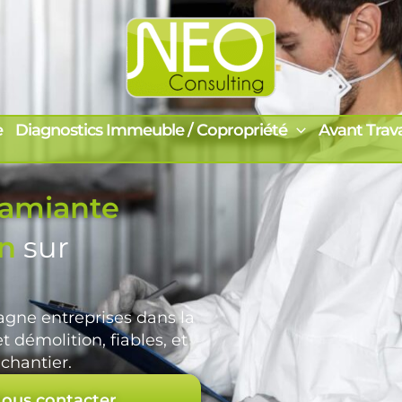
e
Diagnostics Immeuble / Copropriété
Avant Trav
 amiante
on
sur
ne entreprises dans la
 démolition, fiables, et
chantier.
ous contacter