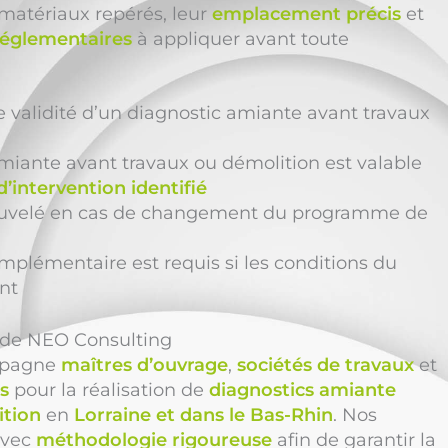
 matériaux repérés, leur
emplacement précis
et
églementaires
à appliquer avant toute
e validité d’un diagnostic amiante avant travaux
miante avant travaux ou démolition est valable
’intervention identifié
enouvelé en cas de changement du programme de
plémentaire est requis si les conditions du
nt
n de NEO Consulting
pagne
maîtres d’ouvrage
,
sociétés de travaux
et
s
pour la réalisation de
diagnostics amiante
ition
en
Lorraine et dans le Bas-Rhin
. Nos
avec
méthodologie rigoureuse
afin de garantir la