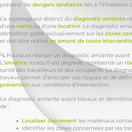
prévenir les
dangers sanitaires
liés à l’inhalation 
Ce repérage est distinct du
diagnostic amiante
ré
d’une
vente
ou d’une
location
. Le diagnostic ami
démolition porte exclusivement sur les
zones con
et doit être réalisé
en amont de toute interventi
🔍 Pourquoi réaliser un diagnostic amiante avant
L’
amiante
, lorsqu’il est dégradé, représente un
ri
santé des travailleurs et des occupants. Le diagn
travaux permet d’anticiper ces risques et de défin
prévention
aux conditions d’intervention.
Le diagnostic amiante avant travaux et démolit
de :
Localiser clairement
les matériaux conte
Identifier les zones concernées par les tr