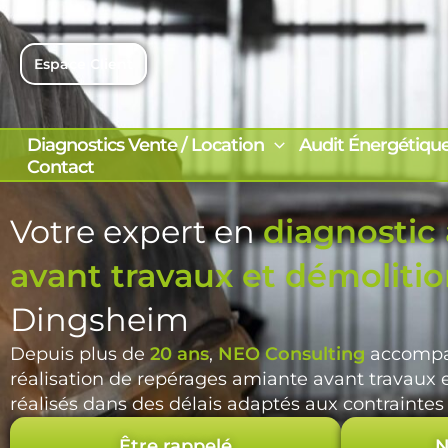
Aller
au
contenu
Espace Client
Diagnostics Vente / Location
Audit Énergétiqu
Contact
Votre expert en
diagnostic
avant travaux et démoliti
Dingsheim
Depuis plus de
20 ans
,
NEO Consulting
accompag
réalisation de repérages amiante avant travaux et
réalisés dans des délais adaptés aux contraintes 
Être rappelé
N