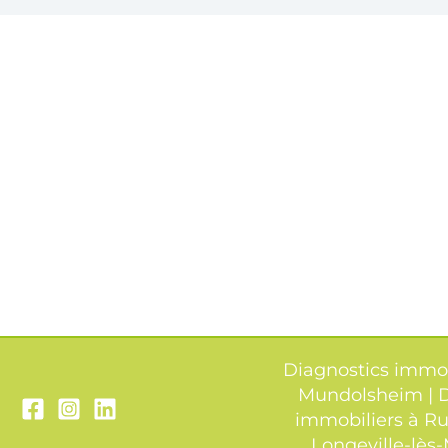
Diagnostics immob
Mundolsheim
|
D
immobiliers à Ru
Longeville-lès