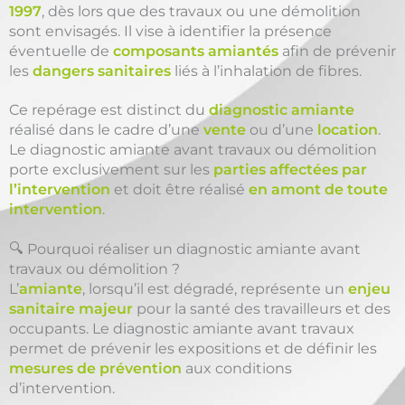
1997
, dès lors que des travaux ou une démolition
sont envisagés. Il vise à identifier la présence
éventuelle de
composants amiantés
afin de prévenir
les
dangers sanitaires
liés à l’inhalation de fibres.
Ce repérage est distinct du
diagnostic amiante
réalisé dans le cadre d’une
vente
ou d’une
location
.
Le diagnostic amiante avant travaux ou démolition
porte exclusivement sur les
parties affectées par
l’intervention
et doit être réalisé
en amont de toute
intervention
.
🔍 Pourquoi réaliser un diagnostic amiante avant
travaux ou démolition ?
L’
amiante
, lorsqu’il est dégradé, représente un
enjeu
sanitaire majeur
pour la santé des travailleurs et des
occupants. Le diagnostic amiante avant travaux
permet de prévenir les expositions et de définir les
mesures de prévention
aux conditions
d’intervention.