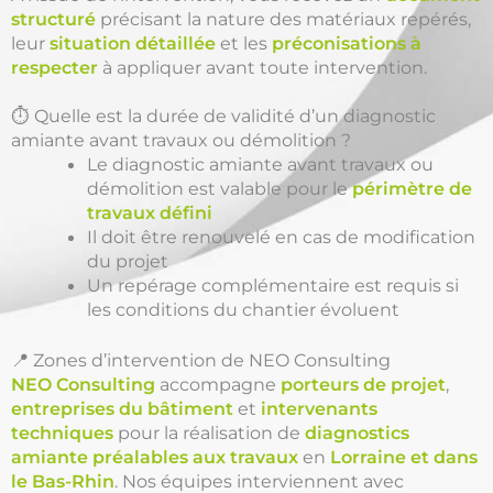
structuré
précisant la nature des matériaux repérés,
leur
situation détaillée
et les
préconisations à
respecter
à appliquer avant toute intervention.
⏱️ Quelle est la durée de validité d’un diagnostic
amiante avant travaux ou démolition ?
Le diagnostic amiante avant travaux ou
démolition est valable pour le
périmètre de
travaux défini
Il doit être renouvelé en cas de modification
du projet
Un repérage complémentaire est requis si
les conditions du chantier évoluent
📍 Zones d’intervention de NEO Consulting
NEO Consulting
accompagne
porteurs de projet
,
entreprises du bâtiment
et
intervenants
techniques
pour la réalisation de
diagnostics
amiante préalables aux travaux
en
Lorraine et dans
le Bas-Rhin
. Nos équipes interviennent avec