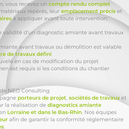
ion, vous recevez un
compte rendu complet
 matériaux repérés, leur
emplacement précis
et
ires
à appliquer avant toute intervention.
e validité d’un diagnostic amiante avant travaux
miante avant travaux ou démolition est valable
re de travaux défini
ouvelé en cas de modification du projet
n est requis si les conditions du chantier
n de NEO Consulting
pagne
porteurs de projet
,
sociétés de travaux
et
r la réalisation de
diagnostics amiante
en
Lorraine et dans le Bas-Rhin
. Nos équipes
eur
afin de garantir la conformité réglementaire
es
.