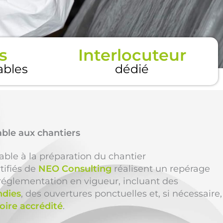
s
Interlocuteur
tables
dédié
able aux chantiers
able à la préparation du chantier
tifiés de
NEO Consulting
réalisent un repérage
réglementation en vigueur, incluant des
ndies
, des ouvertures ponctuelles et, si nécessaire,
oire accrédité
.