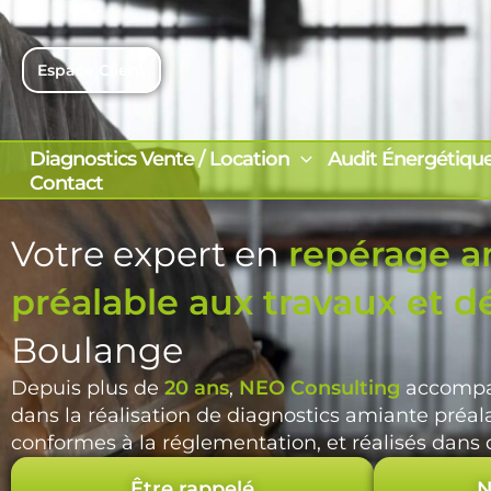
Aller
au
contenu
Espace Client
Diagnostics Vente / Location
Audit Énergétiqu
Contact
Votre expert en
repérage a
préalable aux travaux et d
Boulange
Depuis plus de
20 ans
,
NEO Consulting
accompa
dans la réalisation de diagnostics amiante préal
conformes à la réglementation, et réalisés dans d
Être rappelé
N