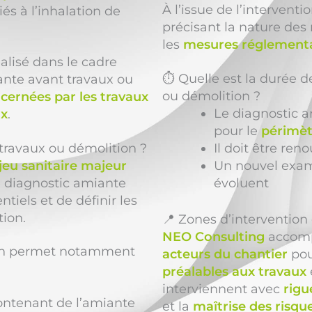
À l’issue de l’intervent
iés à l’inhalation de
précisant la nature des
les
mesures réglementa
alisé dans le cadre
⏱️ Quelle est la durée d
ante avant travaux ou
ou démolition ?
cernées par les travaux
Le diagnostic a
ux
.
pour le
périmèt
 travaux ou démolition ?
Il doit être ren
jeu sanitaire majeur
Un nouvel exame
Le diagnostic amiante
évoluent
tiels et de définir les
tion.
📍 Zones d’interventio
NEO Consulting
accom
ion permet notamment
acteurs du chantier
pou
préalables aux travaux
interviennent avec
rigu
ontenant de l’amiante
et la
maîtrise des risqu