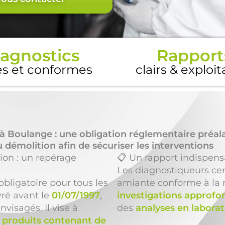
agnostics
Rapport
es et conformes
clairs & exploi
à Boulange : une obligation réglementaire préal
 démolition afin de sécuriser les interventions
ion : un repérage
📋 Un rapport indispens
Les diagnostiqueurs cer
obligatoire pour tous les
amiante conforme à la 
vré avant le
01/07/1997
,
investigations approfo
visagés. Il vise à
des
analyses en laborat
 produits contenant de