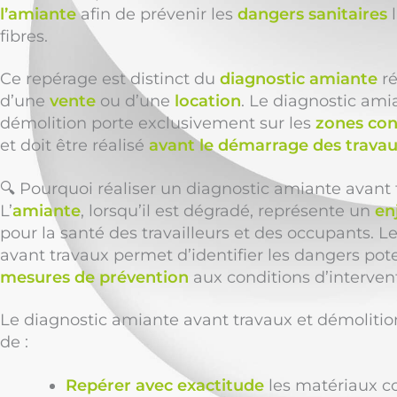
l’amiante
afin de prévenir les
dangers sanitaires
l
fibres.
Ce repérage est distinct du
diagnostic amiante
ré
d’une
vente
ou d’une
location
. Le diagnostic ami
démolition porte exclusivement sur les
zones con
et doit être réalisé
avant le démarrage des trava
🔍 Pourquoi réaliser un diagnostic amiante avant
L’
amiante
, lorsqu’il est dégradé, représente un
en
pour la santé des travailleurs et des occupants. 
avant travaux permet d’identifier les dangers poten
mesures de prévention
aux conditions d’interven
Le diagnostic amiante avant travaux et démolit
de :
Repérer avec exactitude
les matériaux c