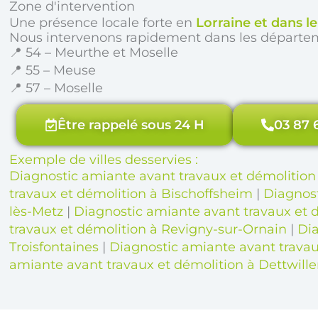
Zone d'intervention
Une présence locale forte en
Lorraine et dans l
Nous intervenons rapidement dans les départe
📍 54 – Meurthe et Moselle
📍 55 – Meuse
📍 57 – Moselle
Être rappelé sous 24 H
03 87 
Exemple de villes desservies :
Diagnostic amiante avant travaux et démolitio
travaux et démolition à Bischoffsheim
|
Diagnost
lès-Metz
|
Diagnostic amiante avant travaux et d
travaux et démolition à Revigny-sur-Ornain
|
Dia
Troisfontaines
|
Diagnostic amiante avant travau
amiante avant travaux et démolition à Dettwille