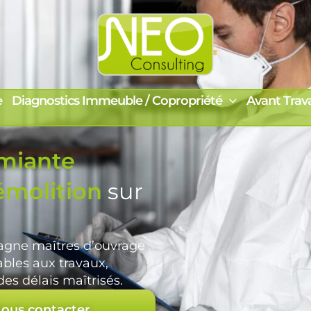
e
Diagnostics Immeuble / Copropriété
Avant Trav
miante
émolition
sur
gne maîtres d’ouvrage
ables aux travaux,
es délais maîtrisés.
ous contacter