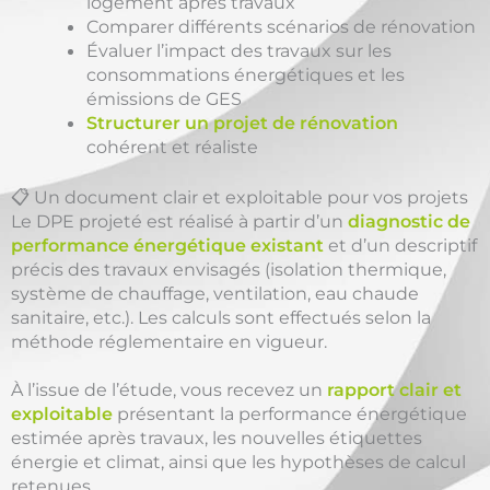
logement après travaux
Comparer différents scénarios de rénovation
Évaluer l’impact des travaux sur les
consommations énergétiques et les
émissions de GES
Structurer un projet de rénovation
cohérent et réaliste
📋 Un document clair et exploitable pour vos projets
Le DPE projeté est réalisé à partir d’un
diagnostic de
performance énergétique existant
et d’un descriptif
précis des travaux envisagés (isolation thermique,
système de chauffage, ventilation, eau chaude
sanitaire, etc.). Les calculs sont effectués selon la
méthode réglementaire en vigueur.
À l’issue de l’étude, vous recevez un
rapport clair et
exploitable
présentant la performance énergétique
estimée après travaux, les nouvelles étiquettes
énergie et climat, ainsi que les hypothèses de calcul
retenues.