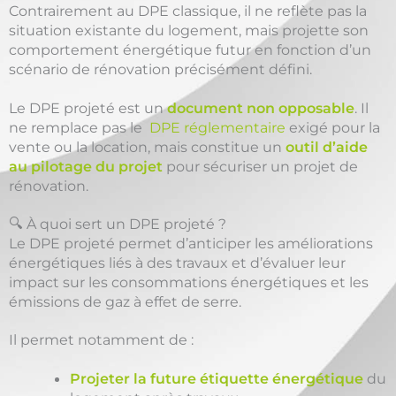
Contrairement au DPE classique, il ne reflète pas la
situation existante du logement, mais projette son
comportement énergétique futur en fonction d’un
scénario de rénovation précisément défini.
Le DPE projeté est un
document non opposable
. Il
ne remplace pas le
DPE réglementaire
exigé pour la
vente ou la location, mais constitue un
outil d’aide
au pilotage du projet
pour sécuriser un projet de
rénovation.
🔍 À quoi sert un DPE projeté ?
Le DPE projeté permet d’anticiper les améliorations
énergétiques liés à des travaux et d’évaluer leur
impact sur les consommations énergétiques et les
émissions de gaz à effet de serre.
Il permet notamment de :
Projeter la future étiquette énergétique
du