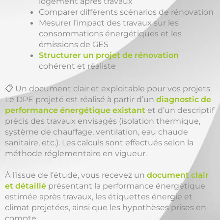
logement après travaux
Comparer différents scénarios de rénovation
Mesurer l’impact des travaux sur les
consommations énergétiques et les
émissions de GES
Structurer un projet de rénovation
cohérent et réaliste
📋 Un document clair et exploitable pour vos projets
Le DPE projeté est réalisé à partir d’un
diagnostic de
performance énergétique existant
et d’un descriptif
précis des travaux envisagés (isolation thermique,
système de chauffage, ventilation, eau chaude
sanitaire, etc.). Les calculs sont effectués selon la
méthode réglementaire en vigueur.
À l’issue de l’étude, vous recevez un
document clair
et détaillé
présentant la performance énergétique
estimée après travaux, les étiquettes énergie et
climat projetées, ainsi que les hypothèses prises en
compte.