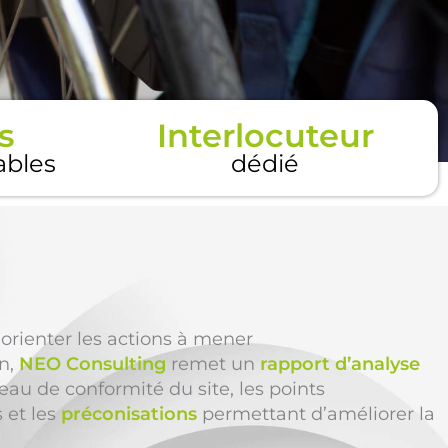
s
Interlocuteur
tables
dédié
 orienter les actions à mener
on,
NEO Consulting
remet un
rapport d’analyse
eau de conformité du site, les points
s et les
préconisations
permettant d’améliorer la