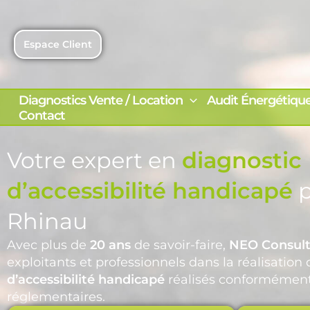
Aller
au
contenu
Espace Client
Diagnostics Vente / Location
Audit Énergétiqu
Contact
Votre expert en
diagnostic
d’accessibilité handicapé
p
Rhinau
Avec plus de
20 ans
de savoir-faire,
NEO Consult
exploitants et professionnels dans la réalisation
d’accessibilité handicapé
réalisés conformément
réglementaires.