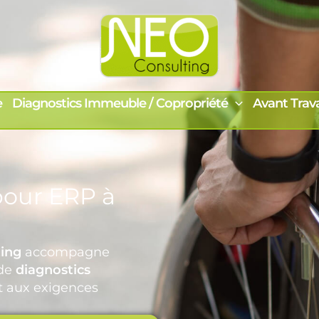
e
Diagnostics Immeuble / Copropriété
Avant Trav
our ERP à
ing
accompagne
 de
diagnostics
 aux exigences