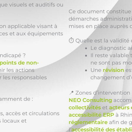
ue visuels et auditifs ou
Ce document constitue u
démarches administrativ
ion applicable visant à
mises en place auprès 
ices et aux équipements
⏱️ Quelle est la validit
Le diagnostic a
andicapé ?
Il reste valable
points de non-
ne sont pas mod
ir les actions
Une
révision
es
 les responsables
changement d’
📍 Zones d’interventio
tamment de :
NEO Consulting
accom
collectivités
et
acteurs
 accès et circulations
accessibilité ERP
à Rhin
s locaux et
réglementaire
afin de g
l’
accessibilité des étab