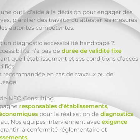
ne outil d’aide à la décision pour engager des
es, planifier des travaux ou attester les mesures
des autorités compétentes.
é d’un diagnostic accessibilité handicapé ?
ccessibilité n’a pas de
durée de validité fixe
 tant que l’établissement et ses conditions d’accès
ifiés
t recommandée en cas de travaux ou de
usage
n de NEO Consulting
pagne
responsables d’établissements
,
 économiques
pour la réalisation de
diagnostics
au. Nos équipes interviennent avec
exigence
arantir la conformité réglementaire et
lissements
.