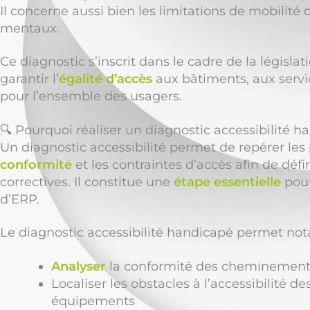
Il concerne aussi bien les limitations de mobilité q
mentaux.
Ce diagnostic s’inscrit dans le cadre de la législat
garantir l’
égalité d’accès
aux bâtiments, aux serv
pour l’ensemble des usagers.
🔍 Pourquoi réaliser un diagnostic accessibilité h
Un diagnostic accessibilité permet de repérer les
conformité
et les contraintes d’accès afin de défin
correctives. Il constitue une
étape essentielle
pour
d’ERP.
Le diagnostic accessibilité handicapé permet no
Analyser
la conformité des cheminements,
Localiser les obstacles à l’accessibilité de
équipements