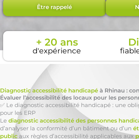
Être rappelé
N
+ 20 ans
Di
d'expérience
fiabl
Diagnostic accessibilité handicapé
à Rhinau : co
Évaluer l’accessibilité des locaux pour les perso
✅ Le diagnostic accessibilité handicapé : une obl
pour les ERP
Le
diagnostic accessibilité des personnes handi
d’analyser la conformité d’un bâtiment ou d’un
é
public
aux règles d’accessibilité applicables aux
p