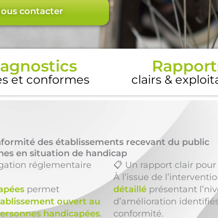
ous contacter
agnostics
Rapport
es et conformes
clairs & exploi
nformité des établissements recevant du public
nnes en situation de handicap
igation réglementaire
📋 Un rapport clair pour
À l’issue de l’interventi
capées
permet
détaillé
présentant l’niv
tablissement ouvert au
d’amélioration identifié
ersonnes handicapées
.
conformité.