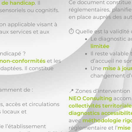
Ce document constitue 
n de handicap
. Il
réglementaires, planif
ensoriels ou cognitifs.
en place auprès des au
ion applicable visant à
⏱️ Quelle est la validit
aux services et aux
Le diagnostic a
limitée
andicapé ?
Il reste valable
non-conformités
et les
d’accueil ne so
adaptées. Il constitue
Une
mise à jou
changement d’
tamment de :
📍 Zones d’interventio
NEO Consulting
accom
 accès et circulations
collectivités territoriale
s locaux et
diagnostics accessibili
avec
méthodologie rig
e l’établissement
réglementaire et l’
mise