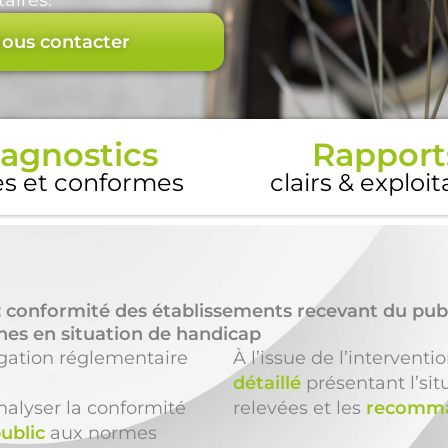
aires.
ous contacter
agnostics
Rapport
es et conformes
clairs & exploi
 conformité des établissements recevant du pub
nnes en situation de handicap
igation réglementaire
À l’issue de l’interventi
détaillé
présentant l’sit
alyser la conformité
relevées et les
recomma
ublic
aux normes