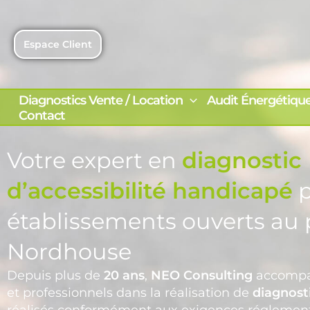
Aller
au
contenu
Espace Client
Diagnostics Vente / Location
Audit Énergétiqu
Contact
Votre expert en
diagnostic
d’accessibilité handicapé
p
établissements ouverts au 
Nordhouse
Depuis plus de
20 ans
,
NEO Consulting
accompa
et professionnels dans la réalisation de
diagnosti