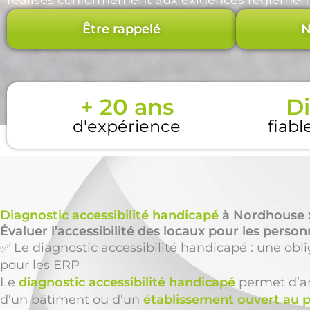
réalisés conformément aux exigences réglement
Être rappelé
N
+ 20 ans
Di
d'expérience
fiabl
Diagnostic accessibilité handicapé
à Nordhouse :
Évaluer l’accessibilité des locaux pour les perso
✅ Le diagnostic accessibilité handicapé : une obl
pour les ERP
Le
diagnostic accessibilité handicapé
permet d’an
d’un bâtiment ou d’un
établissement ouvert au p