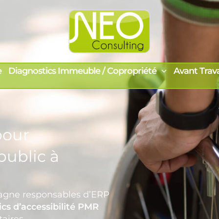
e
Diagnostics Immeuble / Copropriété
Avant Trav
our
public à
gne responsables d’ERP
cs d’accessibilité PMR