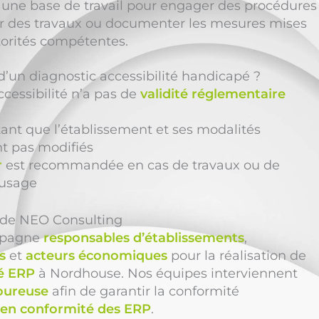
une base de travail pour engager des procédures
ier des travaux ou documenter les mesures mises
torités compétentes.
é d’un diagnostic accessibilité handicapé ?
ccessibilité n’a pas de
validité réglementaire
 tant que l’établissement et ses modalités
nt pas modifiés
r
est recommandée en cas de travaux ou de
usage
n de NEO Consulting
pagne
responsables d’établissements
,
s
et
acteurs économiques
pour la réalisation de
té ERP
à Nordhouse. Nos équipes interviennent
oureuse
afin de garantir la conformité
 en conformité des ERP
.