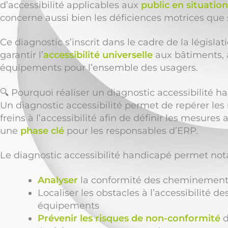
d’accessibilité applicables aux
public en situatio
concerne aussi bien les déficiences motrices que s
Ce diagnostic s’inscrit dans le cadre de la législat
garantir l’
accessibilité universelle
aux bâtiments, 
équipements pour l’ensemble des usagers.
🔍 Pourquoi réaliser un diagnostic accessibilité h
Un diagnostic accessibilité permet de repérer les
freins à l’accessibilité afin de définir les mesures 
une
phase clé
pour les responsables d’ERP.
Le diagnostic accessibilité handicapé permet no
Analyser
la conformité des cheminements,
Localiser les obstacles à l’accessibilité de
équipements
Prévenir les risques de non-conformité
d