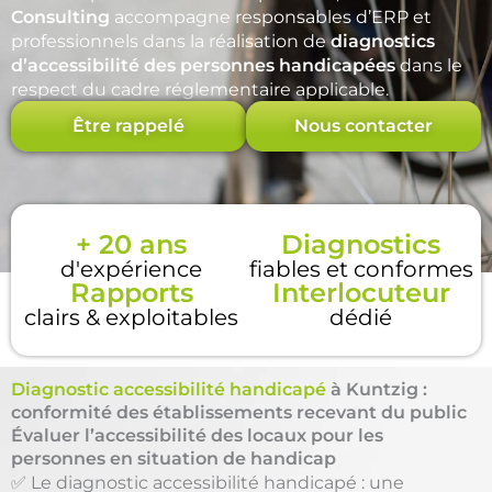
Consulting
accompagne responsables d’ERP et
professionnels dans la réalisation de
diagnostics
d’accessibilité des personnes handicapées
dans le
respect du cadre réglementaire applicable.
Être rappelé
Nous contacter
+ 20 ans
Diagnostics
d'expérience
fiables et conformes
Rapports
Interlocuteur
clairs & exploitables
dédié
Diagnostic accessibilité handicapé
à Kuntzig :
conformité des établissements recevant du public
Évaluer l’accessibilité des locaux pour les
personnes en situation de handicap
✅ Le diagnostic accessibilité handicapé : une