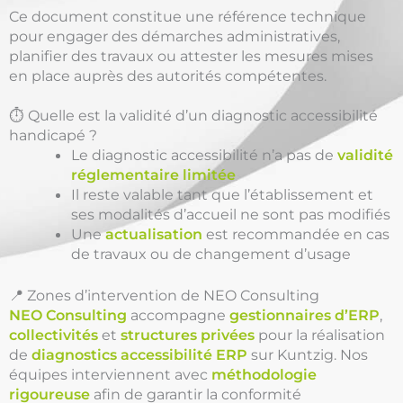
Ce document constitue une référence technique
pour engager des démarches administratives,
planifier des travaux ou attester les mesures mises
en place auprès des autorités compétentes.
⏱️ Quelle est la validité d’un diagnostic accessibilité
handicapé ?
Le diagnostic accessibilité n’a pas de
validité
réglementaire limitée
Il reste valable tant que l’établissement et
ses modalités d’accueil ne sont pas modifiés
Une
actualisation
est recommandée en cas
de travaux ou de changement d’usage
📍 Zones d’intervention de NEO Consulting
NEO Consulting
accompagne
gestionnaires d’ERP
,
collectivités
et
structures privées
pour la réalisation
de
diagnostics accessibilité ERP
sur Kuntzig. Nos
équipes interviennent avec
méthodologie
rigoureuse
afin de garantir la conformité