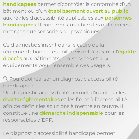
handicapées
permet d’contrôler la conformité d’un
bâtiment ou d’un
établissement ouvert au public
aux règles d’accessibilité applicables aux
personnes
handicapées
. Il concerne aussi bien les déficiences
motrices que sensoriels ou psychiques.
Ce diagnostic s’inscrit dans le cadre de la
réglementation accessibilité visant à garantir l’
égalité
d’accès
aux bâtiments, aux services et aux
équipements pour l’ensemble des usagers.
🔍 Pourquoi réaliser un diagnostic accessibilité
handicapé ?
Un diagnostic accessibilité permet d’identifier les
écarts réglementaires
et les freins à l’accessibilité
afin de définir les solutions à mettre en œuvre. Il
constitue une
démarche indispensable
pour les
responsables d’ERP.
Le diagnostic accessibilité handicapé permet