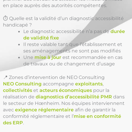
en place auprès des autorités compétentes.
⏱️ Quelle est la validité d’un diagnostic accessibilité
handicapé ?
Le diagnostic accessibilité n’a pas de
durée
de validité fixe
Il reste valable tant que l’établissement et
ses aménagements ne sont pas modifiés
Une
mise à jour
est recommandée en cas
de travaux ou de changement d’usage
📍 Zones d’intervention de NEO Consulting
NEO Consulting
accompagne
exploitants
,
collectivités
et
acteurs économiques
pour la
réalisation de
diagnostics d’accessibilité PMR
dans
le secteur de Hœnheim. Nos équipes interviennent
avec
exigence réglementaire
afin de garantir la
conformité réglementaire et l’
mise en conformité
des ERP
.