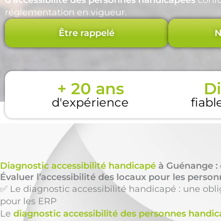
d’accessibilité des personnes handicapées
confo
réglementation en vigueur.
Être rappelé
N
+ 20 ans
Di
d'expérience
fiabl
Diagnostic accessibilité handicapé
à Guénange : 
Évaluer l’accessibilité des locaux pour les perso
✅ Le diagnostic accessibilité handicapé : une obl
pour les ERP
Le
diagnostic accessibilité des personnes handi