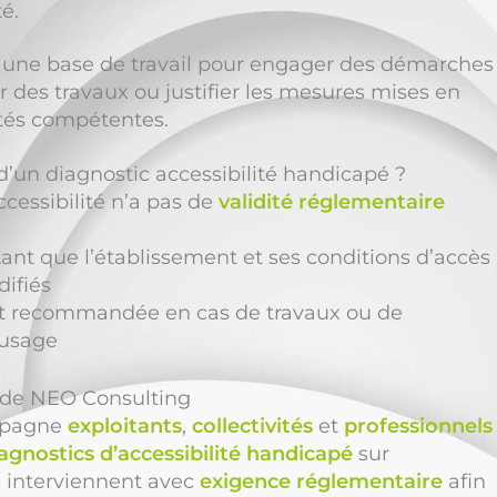
é.
une base de travail pour engager des démarches
er des travaux ou justifier les mesures mises en
ités compétentes.
é d’un diagnostic accessibilité handicapé ?
ccessibilité n’a pas de
validité réglementaire
 tant que l’établissement et ses conditions d’accès
ifiés
t recommandée en cas de travaux ou de
usage
n de NEO Consulting
pagne
exploitants
,
collectivités
et
professionnels
agnostics d’accessibilité handicapé
sur
 interviennent avec
exigence réglementaire
afin