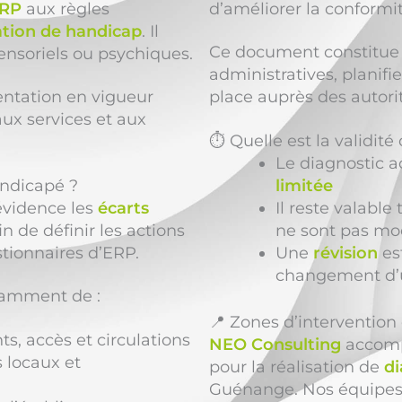
RP
aux règles
d’améliorer la conformit
ation de handicap
. Il
Ce document constitue 
ensoriels ou psychiques.
administratives, planifi
mentation en vigueur
place auprès des autor
ux services et aux
⏱️ Quelle est la validit
Le diagnostic a
andicapé ?
limitée
évidence les
écarts
Il reste valable
in de définir les actions
ne sont pas mod
tionnaires d’ERP.
Une
révision
es
changement d’
tamment de :
📍 Zones d’interventio
, accès et circulations
NEO Consulting
accom
s locaux et
pour la réalisation de
di
Guénange. Nos équipes