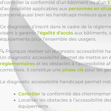
d’contrôler la conformité d’un bâtiment ou d’un
E
d’accessibilité applicables aux
personnes en situ
concerne aussi bien les handicaps moteurs que s
Ce diagnostic s’inscrit dans le cadre de la régle
visant à garantir l’
égalité d’accès
aux bâtiments, a
équipements pour l’ensemble des usagers.
🔍 Pourquoi réaliser un diagnostic accessibilité h
Un diagnostic accessibilité permet de mettre en 
réglementaires
et les obstacles à l’accessibilité af
correctives. Il constitue une
phase clé
pour les ges
Le diagnostic accessibilité handicapé permet no
Contrôler
la conformité des cheminements
Localiser les obstacles à l’accessibilité de
équipements