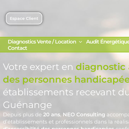
Aller
au
contenu
Espace Client
Diagnostics Vente / Location
Audit Énergétiqu
Contact
Votre expert en
diagnostic 
des personnes handicapé
établissements recevant du
Guénange
Depuis plus de
20 ans
,
NEO Consulting
accompa
d’établissements et professionnels dans la réali