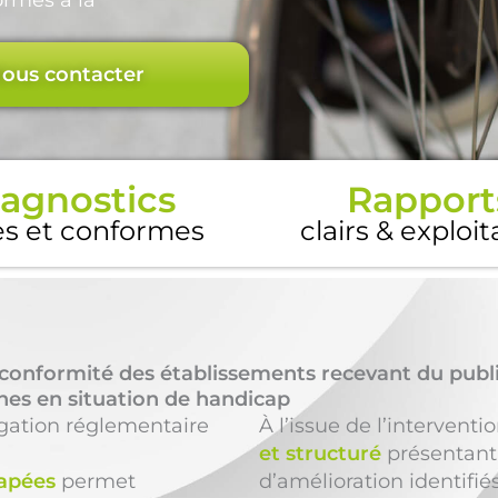
rmes à la
ous contacter
agnostics
Rapport
es et conformes
clairs & exploi
conformité des établissements recevant du publ
nnes en situation de handicap
igation réglementaire
À l’issue de l’interventi
et structuré
présentant 
capées
permet
d’amélioration identifié