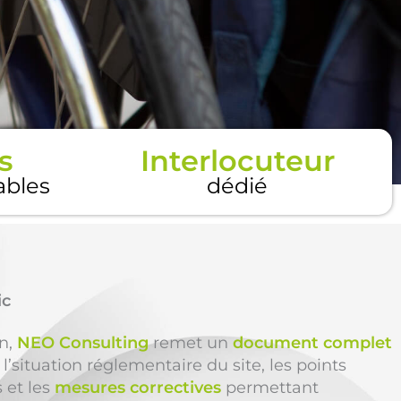
s
Interlocuteur
tables
dédié
ic
on,
NEO Consulting
remet un
document complet
l’situation réglementaire du site, les points
s et les
mesures correctives
permettant