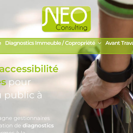
e
Diagnostics Immeuble / Copropriété
Avant Trav
accessibilité
es
pour
 public à
gne gestionnaires
sation de
diagnostics