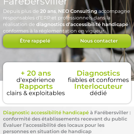
Farébersviller
Depuis plus de
20 ans
,
NEO Consulting
accompagne
responsables d’ERP et professionnels dans la
réalisation de
diagnostics d’accessibilité handicapé
conformes à la réglementation en vigueur.
Être rappelé
Nous contacter
+ 20 ans
Diagnostics
d'expérience
fiables et conformes
Rapports
Interlocuteur
clairs & exploitables
dédié
Diagnostic accessibilité handicapé
à Farébersviller :
conformité des établissements recevant du public
Évaluer l’accessibilité des locaux pour les
personnes en situation de handicap