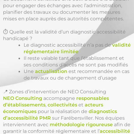
pour engager des échanges avec l’administration,
planifier des travaux ou documenter les mesures
mises en place auprès des autorités compétentes.
⏱️ Quelle est la validité d’un diagnostic accessibilité
handicapé ?
Le diagnostic accessibilité n’a pas de
validité
réglementaire limitée
Il reste valable tant que l’établissement et
ses conditions d’accès ne sont pas modifiés
Une
actualisation
est recommandée en cas
de travaux ou de changement d’usage
📍 Zones d’intervention de NEO Consulting
NEO Consulting
accompagne
responsables
d’établissements
,
collectivités
et
acteurs
économiques
pour la réalisation de
diagnostics
d’accessibilité PMR
sur Farébersviller. Nos équipes
interviennent avec
méthodologie rigoureuse
afin de
garantir la conformité réglementaire et l’
accessibilité