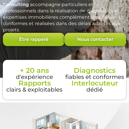
Consulting
accompagne particuliers et
professionnels dans la réalisation de diagnostics et
expertises immobilières complémentaires, fiables et
conformes et réalisées dans des délais adaptés aux
projets.
Être rappelé
Nous contacter
+ 20 ans
Diagnostics
d'expérience
fiables et conformes
Rapports
Interlocuteur
clairs & exploitables
dédié