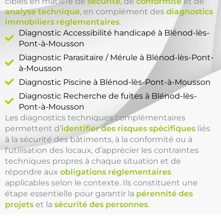
ciblés en matière de
sécurité
, de
conformité
et de
analyse technique
, en complément des
diagnostics
immobiliers réglementaires
.
Diagnostic Accessibilité handicapé à Blénod-lès-
Pont-à-Mousson
Diagnostic Parasitaire / Mérule à Blénod-lès-Pont-
à-Mousson
Diagnostic Piscine à Blénod-lès-Pont-à-Mousson
Diagnostic Recherche de fuites à Blénod-lès-
Pont-à-Mousson
Les diagnostics techniques complémentaires
permettent d’
identifier des risques spécifiques
liés
à la sécurité des bâtiments, à la conformité ou à
l’utilisation des locaux, d’apprécier les contraintes
techniques propres à chaque situation et de
répondre aux
obligations réglementaires
applicables selon le contexte. Ils constituent une
étape essentielle pour garantir la
pérennité des
projets
et la
sécurité des personnes
.