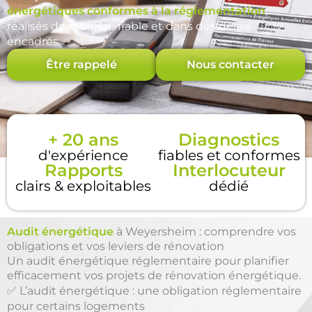
énergétiques conformes à la réglementation
,
réalisés de manière fiable et dans des délais
encadrés.
Être rappelé
Nous contacter
+ 20 ans
Diagnostics
d'expérience
fiables et conformes
Rapports
Interlocuteur
clairs & exploitables
dédié
Audit énergétique
à Weyersheim : comprendre vos
obligations et vos leviers de rénovation
Un audit énergétique réglementaire pour planifier
efficacement vos projets de rénovation énergétique.
✅ L’audit énergétique : une obligation réglementaire
pour certains logements