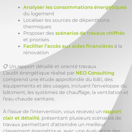
Analyser les consommations énergétiques
du logement
Localiser les sources de déperditions
thermiques
Proposer des
scénarios de travaux chiffrés
et priorisés
Faciliter l’accès aux aides financières
à la
rénovation
📋 Un rapport détaillé et orienté travaux
L’audit énergétique réalisé par
NEO Consulting
comprend une étude approfondie du bâti, des
équipements et des usages, incluant l’enveloppe du
bâtiment, les systèmes de chauffage, la ventilation et
l’eau chaude sanitaire.
À l’issue de l’intervention, vous recevez un
rapport
clair et détaillé
, présentant plusieurs scénarios de
travaux permettant d’atteindre un meilleur
classement énergétique, avec une évaluation des