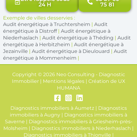
24 H
75 81
Exemple de villes desservies :
Audit énergétique à Truchtersheim
|
Audit
énergétique à Distroff
|
Audit énergétique à
Niederhaslach
|
Audit énergétique à Théding
|
Audit
énergétique à Herbitzheim
|
Audit énergétique à
Jezainville
|
Audit énergétique à Dieulouard
|
Audit
énergétique à Mommenheim
|
Copyright © 2026 Neo Consulting - Diagnostic
Immobilier | Mentions légales | Création de
UX
HUMANA
Diagnostics immobiliers à Aumetz
|
Diagnostics
immobiliers à Augny
|
Diagnostics immobiliers à
Saverne
|
Diagnostics immobiliers à Griesheim-près-
Molsheim
|
Diagnostics immobiliers à Niederhaslach
|
Diagnostics immobiliers à Thionville
|