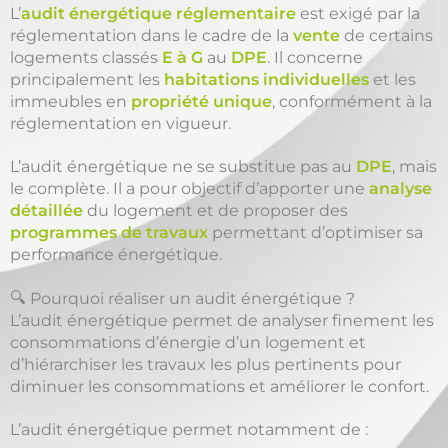
L’
audit énergétique réglementaire
est exigé par la
réglementation dans le cadre de la
vente
de certains
logements classés
E à G
au
DPE
. Il concerne
principalement les
habitations individuelles
et les
immeubles en
propriété unique
, conformément à la
réglementation en vigueur.
L’audit énergétique ne se substitue pas au
DPE
, mais
le complète. Il a pour objectif d’apporter une
analyse
détaillée
du logement et de proposer des
programmes de travaux
permettant d’optimiser sa
performance énergétique.
🔍 Pourquoi réaliser un audit énergétique ?
L’audit énergétique permet de analyser finement les
consommations d’énergie d’un logement et
d’hiérarchiser les travaux les plus pertinents pour
diminuer les consommations et améliorer le confort.
L’audit énergétique permet notamment de :