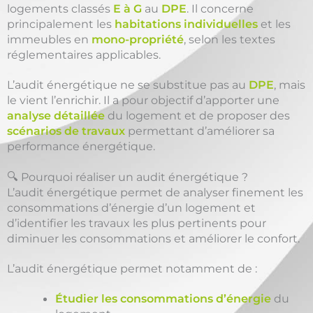
logements classés
E à G
au
DPE
. Il concerne
principalement les
habitations individuelles
et les
immeubles en
mono-propriété
, selon les textes
réglementaires applicables.
L’audit énergétique ne se substitue pas au
DPE
, mais
le vient l’enrichir. Il a pour objectif d’apporter une
analyse détaillée
du logement et de proposer des
scénarios de travaux
permettant d’améliorer sa
performance énergétique.
🔍 Pourquoi réaliser un audit énergétique ?
L’audit énergétique permet de analyser finement les
consommations d’énergie d’un logement et
d’identifier les travaux les plus pertinents pour
diminuer les consommations et améliorer le confort.
L’audit énergétique permet notamment de :
Étudier les consommations d’énergie
du