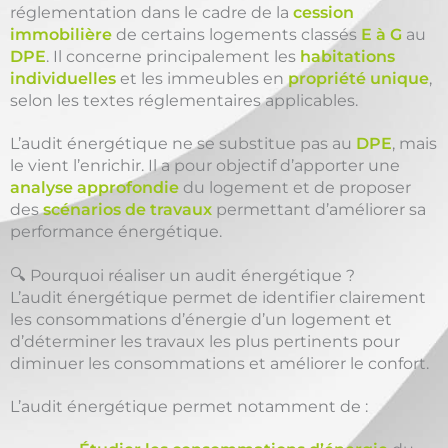
réglementation dans le cadre de la
cession
immobilière
de certains logements classés
E à G
au
DPE
. Il concerne principalement les
habitations
individuelles
et les immeubles en
propriété unique
,
selon les textes réglementaires applicables.
L’audit énergétique ne se substitue pas au
DPE
, mais
le vient l’enrichir. Il a pour objectif d’apporter une
analyse approfondie
du logement et de proposer
des
scénarios de travaux
permettant d’améliorer sa
performance énergétique.
🔍 Pourquoi réaliser un audit énergétique ?
L’audit énergétique permet de identifier clairement
les consommations d’énergie d’un logement et
d’déterminer les travaux les plus pertinents pour
diminuer les consommations et améliorer le confort.
L’audit énergétique permet notamment de :