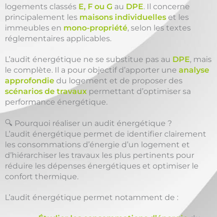
logements classés
E, F ou G
au
DPE
. Il concerne
principalement les
maisons individuelles
et les
immeubles en
mono-propriété
, selon les textes
réglementaires applicables.
L’audit énergétique ne se substitue pas au
DPE
, mais
le complète. Il a pour objectif d’apporter une
analyse
approfondie
du logement et de proposer des
scénarios de travaux
permettant d’optimiser sa
performance énergétique.
🔍 Pourquoi réaliser un audit énergétique ?
L’audit énergétique permet de identifier clairement
les consommations d’énergie d’un logement et
d’hiérarchiser les travaux les plus pertinents pour
réduire les dépenses énergétiques et optimiser le
confort thermique.
L’audit énergétique permet notamment de :