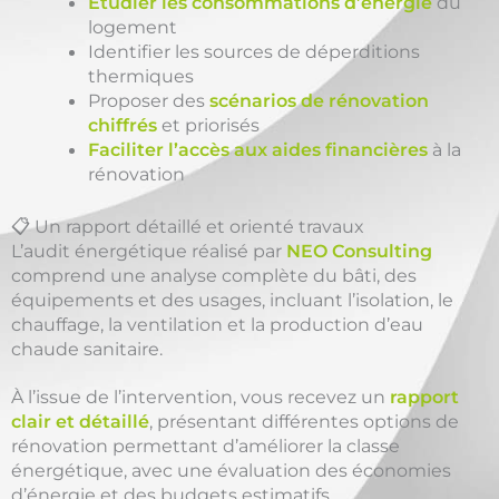
Étudier les consommations d’énergie
du
logement
Identifier les sources de déperditions
thermiques
Proposer des
scénarios de rénovation
chiffrés
et priorisés
Faciliter l’accès aux aides financières
à la
rénovation
📋 Un rapport détaillé et orienté travaux
L’audit énergétique réalisé par
NEO Consulting
comprend une analyse complète du bâti, des
équipements et des usages, incluant l’isolation, le
chauffage, la ventilation et la production d’eau
chaude sanitaire.
À l’issue de l’intervention, vous recevez un
rapport
clair et détaillé
, présentant différentes options de
rénovation permettant d’améliorer la classe
énergétique, avec une évaluation des économies
d’énergie et des budgets estimatifs.