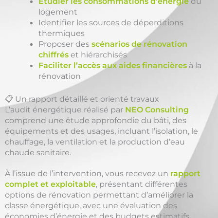
Étudier les consommations d’énergie
du
logement
Identifier les sources de déperditions
thermiques
Proposer des
scénarios de rénovation
chiffrés
et hiérarchisés
Faciliter l’accès aux aides financières
à la
rénovation
📋 Un rapport détaillé et orienté travaux
L’audit énergétique réalisé par
NEO Consulting
comprend une étude approfondie du bâti, des
équipements et des usages, incluant l’isolation, le
chauffage, la ventilation et la production d’eau
chaude sanitaire.
À l’issue de l’intervention, vous recevez un
rapport
complet et exploitable
, présentant différentes
options de rénovation permettant d’améliorer la
classe énergétique, avec une évaluation des
économies d’énergie et des budgets estimatifs.