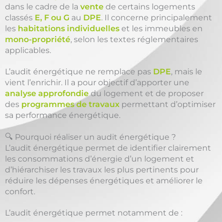
dans le cadre de la
vente
de certains logements
classés
E, F ou G
au
DPE
. Il concerne principalement
les
habitations individuelles
et les immeubles en
mono-propriété
, selon les textes réglementaires
applicables.
L’audit énergétique ne remplace pas
DPE
, mais le
vient l’enrichir. Il a pour objectif d’apporter une
analyse approfondie
du logement et de proposer
des
programmes de travaux
permettant d’optimiser
sa performance énergétique.
🔍 Pourquoi réaliser un audit énergétique ?
L’audit énergétique permet de identifier clairement
les consommations d’énergie d’un logement et
d’hiérarchiser les travaux les plus pertinents pour
réduire les dépenses énergétiques et améliorer le
confort.
L’audit énergétique permet notamment de :