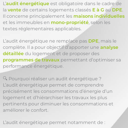
L’
audit énergétique
est obligatoire dans le cadre de
la
vente
de certains logements classés
E à G
au
DPE
.
Il concerne principalement les
maisons individuelles
et les immeubles en
mono-propriété
, selon les
textes réglementaires applicables.
L’audit énergétique ne remplace pas
DPE
, mais le
complète. Il a pour objectif d’apporter une
analyse
détaillée
du logement et de proposer des
programmes de travaux
permettant d’optimiser sa
performance énergétique.
🔍 Pourquoi réaliser un audit énergétique ?
L’audit énergétique permet de comprendre
précisément les consommations d’énergie d’un
logement et d’hiérarchiser les travaux les plus
pertinents pour diminuer les consommations et
améliorer le confort.
L’audit énergétique permet notamment de :