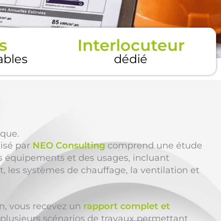
s
Interlocuteur
tables
dédié
ique.
lisé par
NEO Consulting
comprend une étude
s équipements et des usages, incluant
, les systèmes de chauffage, la ventilation et
ion, vous recevez un
rapport complet et
 plusieurs scénarios de travaux permettant