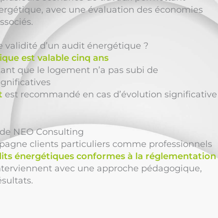
nergétique, avec une évaluation des économies
ssociés.
e validité d’un audit énergétique ?
ique est valable cinq ans
 tant que le logement n’a pas subi de
gnificatives
t
est recommandé en cas d’évolution significative
n de NEO Consulting
gne clients particuliers comme professionnels
its énergétiques conformes à la réglementation
nterviennent avec une approche pédagogique,
sultats.