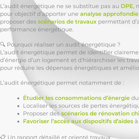
L’audit énergétique ne se substitue pas au
DPE
, 
pour objectif d’apporter une
analyse approfondie
proposer des
scénarios de travaux
permettant d’a
performance énergétique.
🔍 Pourquoi réaliser un audit énergétique ?
L’audit énergétique permet de identifier claire
d’énergie d’un logement et d’hiérarchiser les trav
pour réduire les dépenses énergétiques et amélior
L’audit énergétique permet notamment de :
Étudier les consommations d’énergie
du
Localiser les sources de pertes énergétiq
Proposer des
scénarios de rénovation chi
Favoriser l’accès aux dispositifs d’aides
à 
📋 Un rapport détaillé et orienté travaux