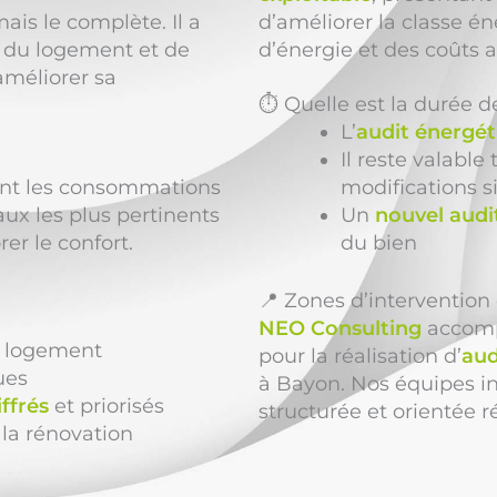
mais le complète. Il a
d’améliorer la classe é
du logement et de
d’énergie et des coûts a
méliorer sa
⏱️ Quelle est la durée d
L’
audit énergét
Il reste valable
ment les consommations
modifications si
aux les plus pertinents
Un
nouvel audi
er le confort.
du bien
📍 Zones d’interventio
NEO Consulting
accompa
 logement
pour la réalisation d’
aud
ues
à Bayon. Nos équipes i
ffrés
et priorisés
structurée et orientée ré
la rénovation