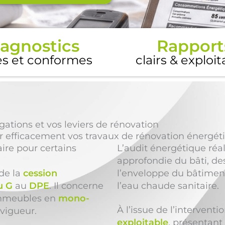
agnostics
Rapport
es et conformes
clairs & exploi
ations et vos leviers de rénovation
r efficacement vos travaux de rénovation énergét
ire pour certains
L’audit énergétique réa
approfondie du bâti, de
 de la
cession
l’enveloppe du bâtiment
u G
au
DPE
. Il concerne
l’eau chaude sanitaire.
immeubles en
mono-
À l’issue de l’intervent
vigueur.
exploitable
, présentant