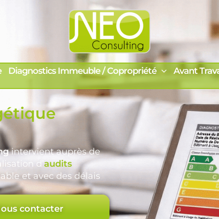
e
Diagnostics Immeuble / Copropriété
Avant Trav
gétique
ng
intervient auprès de
lisation d’
audits
iable et avec des délais
ous contacter