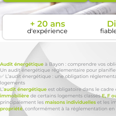
+ 20 ans
Di
d'expérience
fiabl
Audit énergétique
à Bayon : comprendre vos oblig
Un audit énergétique réglementaire pour planifie
✅ L’audit énergétique : une obligation réglementa
logements
L’
audit énergétique
est obligatoire dans le cadre
immobilière
de certains logements classés
E, F o
principalement les
maisons individuelles
et les 
propriété
, conformément à la réglementation en 