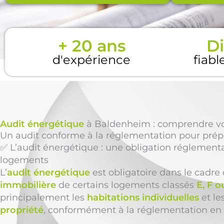
+ 20 ans
Di
d'expérience
fiabl
Audit énergétique
à Baldenheim : comprendre vos 
Un audit conforme à la réglementation pour prépa
✅ L’audit énergétique : une obligation réglementa
logements
L’
audit énergétique
est obligatoire dans le cadre
immobilière
de certains logements classés
E, F o
principalement les
habitations individuelles
et l
propriété
, conformément à la réglementation en 