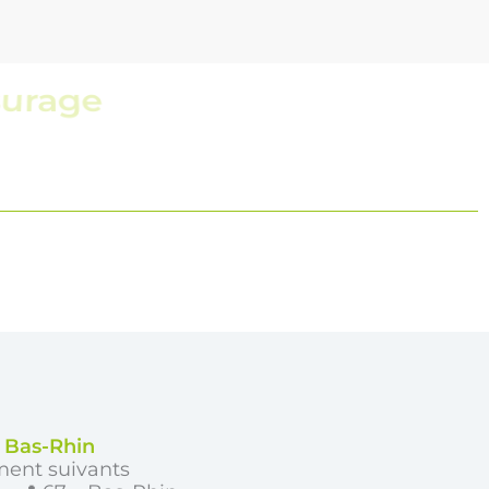
t réactive
e Bas-Rhin
ment suivants