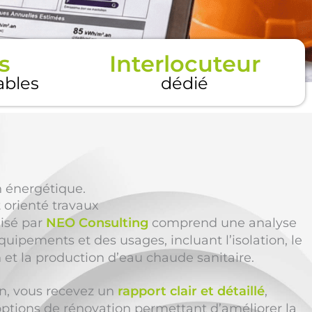
s
Interlocuteur
tables
dédié
n énergétique.
t orienté travaux
lisé par
NEO Consulting
comprend une analyse
uipements et des usages, incluant l’isolation, le
n et la production d’eau chaude sanitaire.
ion, vous recevez un
rapport clair et détaillé
,
options de rénovation permettant d’améliorer la