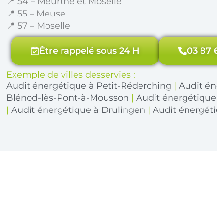
📍 54 – Meurthe et Moselle
📍 55 – Meuse
📍 57 – Moselle
Être rappelé sous 24 H
03 87 
Exemple de villes desservies :
Audit énergétique à Petit-Réderching
|
Audit én
Blénod-lès-Pont-à-Mousson
|
Audit énergétique
|
Audit énergétique à Drulingen
|
Audit énergét