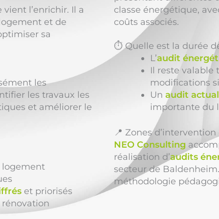
 vient l’enrichir. Il a
classe énergétique, ave
logement et de
coûts associés.
ptimiser sa
⏱️ Quelle est la durée d
L’
audit énergét
Il reste valable
sément les
modifications si
ifier les travaux les
Un
audit actual
iques et améliorer le
importante du
📍 Zones d’interventio
NEO Consulting
accompa
réalisation d’
audits éne
 logement
secteur de Baldenheim.
ues
méthodologie pédagogiqu
ffrés
et priorisés
 rénovation