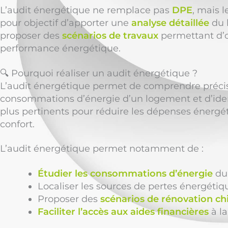
L’audit énergétique ne remplace pas
DPE
, mais le
pour objectif d’apporter une
analyse détaillée
du 
proposer des
scénarios de travaux
permettant d’o
performance énergétique.
🔍 Pourquoi réaliser un audit énergétique ?
L’audit énergétique permet de comprendre préci
consommations d’énergie d’un logement et d’ident
plus pertinents pour réduire les dépenses énergét
confort.
L’audit énergétique permet notamment de :
Étudier les consommations d’énergie
du
Localiser les sources de pertes énergétiq
Proposer des
scénarios de rénovation chi
Faciliter l’accès aux aides financières
à la