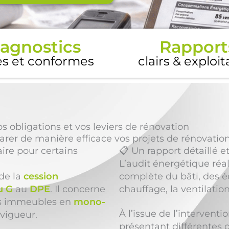
agnostics
Rapport
es et conformes
clairs & exploi
obligations et vos leviers de rénovation
rer de manière efficace vos projets de rénovatio
ire pour certains
📋 Un rapport détaillé e
L’audit énergétique réa
 de la
cession
complète du bâti, des éq
u G
au
DPE
. Il concerne
chauffage, la ventilatio
es immeubles en
mono-
À l’issue de l’intervent
vigueur.
présentant différentes 