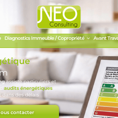
e
Diagnostics Immeuble / Copropriété
Avant Trav
gétique
im
ng
assiste particuliers et
d’
audits énergétiques
t dans des délais
ous contacter