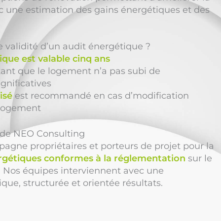
c une estimation des gains énergétiques et des
e validité d’un audit énergétique ?
ique est valable cinq ans
 tant que le logement n’a pas subi de
gnificatives
isé
est recommandé en cas d’modification
 logement
n de NEO Consulting
gne propriétaires et porteurs de projet pour la
rgétiques conformes à la réglementation
sur le
 Nos équipes interviennent avec une
e, structurée et orientée résultats.